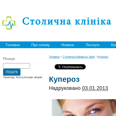
Головна
Про клініку
Новини
Послуги
Ко
›
›
Головна
Столична Клініка м. Київ
Купероз
Пошук
Купероз
Приклад: Консультація лікарів
Надруковано
03.01.2013