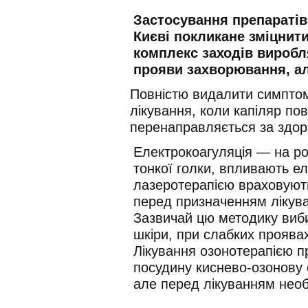
Застосування препаратів 
Києві покликане зміцнити
комплекс заходів вироб
прояви захворювання, ал
Повністю видалити симптом
лікування, коли капіляр пов
перенаправляється за здор
Електрокоагуляція — на р
тонкої голки, впливають е
лазеротерапією враховують
перед призначенням лікува
Зазвичай цю методику виб
шкіри, при слабких проявах
Лікування озонотерапією п
посудину киснево-озонову 
але перед лікуванням необх