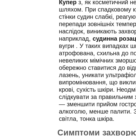
Купер
з, як косметичний н
шляхом. При спадковому
к
стінки судин слабкі, реагуют
перепади зовнішніх темпер
наслідок, виникають захво
наприклад,
судинна роза
вугри . У таких випадках ш
атрофована, схильна до п
невеликих мімічних зморшо
обережно ставитися до від
лазень, уникати ультрафіо
випромінювання, що викли
крові, сухість шкіри. Неодм
слідкувати за правильним
— зменшити прийом гострої
алкоголю, менше палити. 
світла, тонка шкіра.
Симптоми захворю