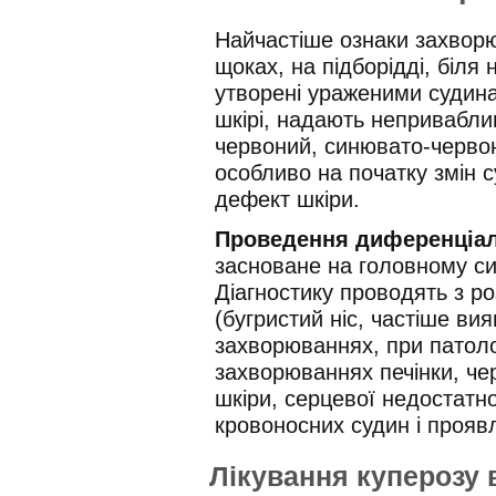
Найчастіше ознаки захворю
щоках, на підборідді, біля 
утворені ураженими судина
шкірі, надають непривабли
червоний, синювато-червон
особливо на початку змін с
дефект шкіри.
Проведення диференціал
засноване на головному си
Діагностику проводять з ро
(бугристий ніс, частіше вия
захворюваннях, при патоло
захворюваннях печінки, ч
шкіри, серцевої недостатно
кровоносних судин і проявл
Лікування куперозу в