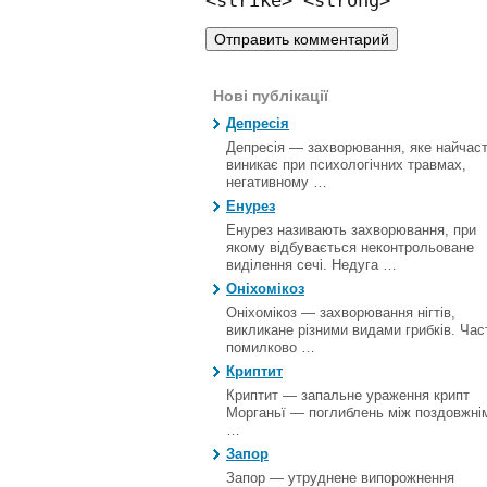
<strike> <strong>
Нові публікації
Депресія
Депресія — захворювання, яке найчас
виникає при психологічних травмах,
негативному …
Енурез
Енурез називають захворювання, при
якому відбувається неконтрольоване
виділення сечі. Недуга …
Оніхомікоз
Оніхомікоз — захворювання нігтів,
викликане різними видами грибків. Час
помилково …
Криптит
Криптит — запальне ураження крипт
Морганьї — поглиблень між поздовжні
…
Запор
Запор — утруднене випорожнення