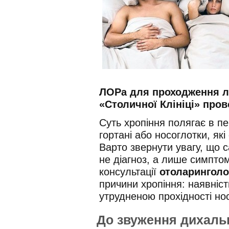
ЛОРа для проходження лі
«Столичної Клініці» про
Суть хропіння полягає в пер
гортані або носоглотки, як
Варто звернути увагу, що с
не діагноз, а лише симпто
консультації
отоларинголо
причини хропіння: наявніст
утрудненою прохідності нос
До звуження дихальн