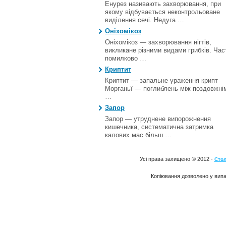
Енурез називають захворювання, при
якому відбувається неконтрольоване
виділення сечі. Недуга …
Оніхомікоз
Оніхомікоз — захворювання нігтів,
викликане різними видами грибків. Час
помилково …
Криптит
Криптит — запальне ураження крипт
Морганьї — поглиблень між поздовжні
…
Запор
Запор — утруднене випорожнення
кишечника, систематична затримка
калових мас більш …
Усі права захищено © 2012 -
Стол
Копіювання дозволено у випа