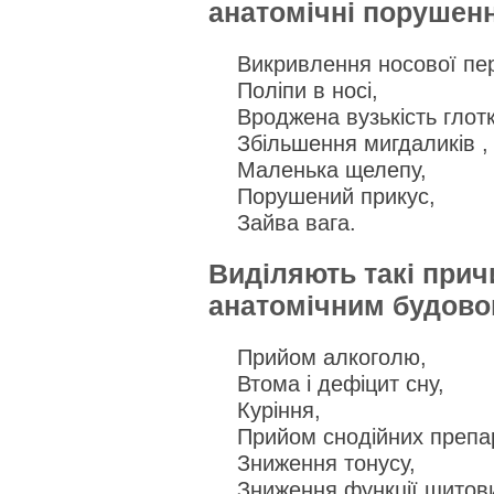
анатомічні порушен
Викривлення носової пе
Поліпи в носі,
Вроджена вузькість глот
Збільшення мигдаликів ,
Маленька щелепу,
Порушений прикус,
Зайва вага.
Виділяють такі причи
анатомічним будово
Прийом алкоголю,
Втома і дефіцит сну,
Куріння,
Прийом снодійних препар
Зниження тонусу,
Зниження функції щитови