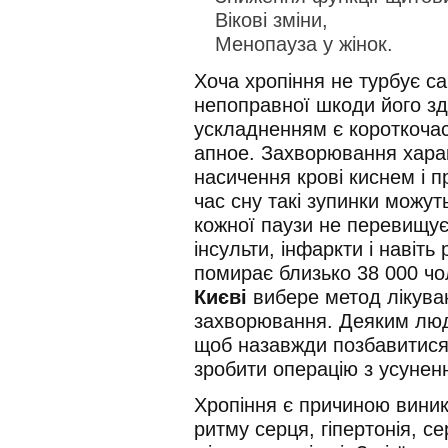
Вікові зміни,
Менопауза у жінок.
Хоча хропіння не турбує с
непоправної шкоди його з
ускладненням є короткочас
апное. Захворювання хара
насичення крові киснем і 
час сну такі зупинки можут
кожної паузи не перевищує 
інсульти, інфаркти і навіть 
помирає близько 38 000 чо
Києві
вибере метод лікуван
захворювання. Деяким людя
щоб назавжди позбавитися 
зробити операцію з усунен
Хропіння є причиною вини
ритму серця, гіпертонія, се