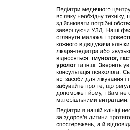
Педіатри медичного центру
всіляку необхідну техніку, 
здійснювати потрібні обсте
завершуючи УЗД. Наші фахі
оглянути малюка і провести
кожного відвідувача клінік
лікаря-педіатра або «вузьк
відносяться:
імунолог, га
уролог
та інші. Зверніть ув
консультація психолога. С
всі засоби для лікування і
забувайте про те, що регу
допоможе і йому, і Вам не 
матеріальними витратами.
Педіатри в нашій клініці н
за здоров’я дитини протяго
спостережень, а й відповід