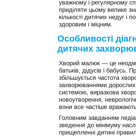
уважному і регулярному сп
приділяти цьому велике зн
кількості дитячих недуг і 
здоровим і міцним.
Особливості діаг
дитячих захворю
Хворий малюк — це неодмін
батьків, дідусів і бабусь. 
збільшується частота хворо
захворюваннями дорослих:
системою, виразкова хворо
новоутворення, неврологічн
вони все частіше вражають
Головним завданням педіат
зведення до мінімуму насл
прищепленні дитині правил