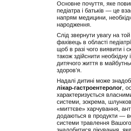
Основне почуття, яке пови
педіатра і батьків — це вза
напрям медицини, необхід
народження.
Слід звернути увагу на той
фахівець в області педіатр
щоб в разі чого виявити і 
також здійснити необхідну 
дитячого життя в майбутнь
здоров’я.
Надалі дитині може знадоб
лікар-гастроентеролог
, о
характеризується власним
системи, зокрема, шлунков
«миттєве» харчування, анти
додаються в продукти — вс
системи травлення Вашого 
знадобитися лікування, як