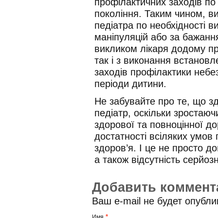
профілактичних заходів по
покоління. Таким чином, в
педіатра по необхідності 
маніпуляцій або за бажання
викликом лікаря додому пр
так і з виконання встанов
заходів профілактики небез
періоди дитини.
Не забувайте про те, що з
педіатр, оскільки зростаю
здорової та повноцінної д
достатності всіляких умов 
здоров’я. І це не просто д
а також відсутність серйоз
Добавить коммент
Ваш e-mail не будет опубл
*
Имя