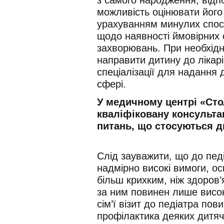
можливість оцінювати його
урахуванням минулих спос
щодо наявності ймовірних
захворювань. При необхідн
направити дитину до лікарі
спеціалізації для надання 
сфері.
У медичному центрі «Сто
кваліфіковану консультац
питань, що стосуються д
Слід зауважити, що до пед
надмірно високі вимоги, о
більш крихким, ніж здоров’
за ним повинен лише висок
сім’ї візит до педіатра пов
профілактика деяких дитя