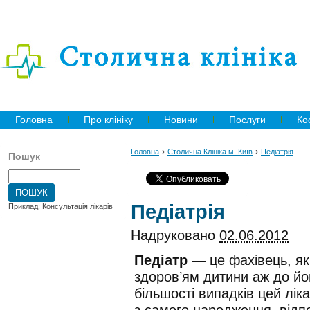
Головна
Про клініку
Новини
Послуги
Ко
›
›
Головна
Столична Клініка м. Київ
Педіатрія
Пошук
Педіатрія
Приклад: Консультація лікарів
Надруковано
02.06.2012
Педіатр
— це фахівець, як
здоров’ям дитини аж до йо
більшості випадків цей лі
з самого народження, відп