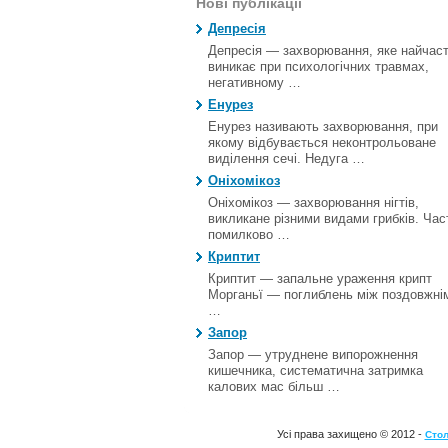
Нові публікації
Депресія
Депресія — захворювання, яке найчас
виникає при психологічних травмах,
негативному …
Енурез
Енурез називають захворювання, при
якому відбувається неконтрольоване
виділення сечі. Недуга …
Оніхомікоз
Оніхомікоз — захворювання нігтів,
викликане різними видами грибків. Час
помилково …
Криптит
Криптит — запальне ураження крипт
Морганьї — поглиблень між поздовжні
…
Запор
Запор — утруднене випорожнення
кишечника, систематична затримка
калових мас більш …
Усі права захищено © 2012 -
Стол