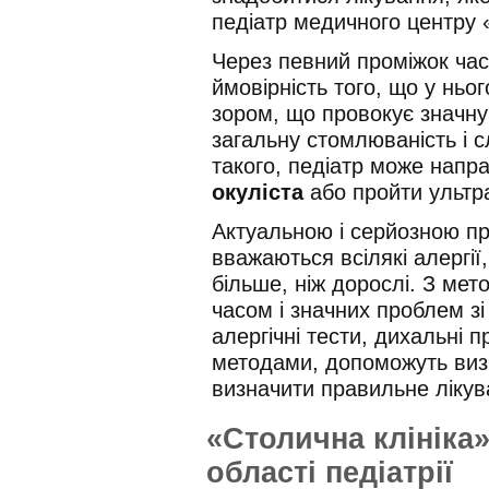
педіатр медичного центру 
Через певний проміжок часу
ймовірність того, що у ньо
зором, що провокує значну 
загальну стомлюваність і с
такого, педіатр може напр
окуліста
або пройти ультра
Актуальною і серйозною п
вважаються всілякі алергії
більше, ніж дорослі. З мет
часом і значних проблем зі
алергічні тести, дихальні п
методами, допоможуть визн
визначити правильне лікув
«Столична клініка»
області педіатрії