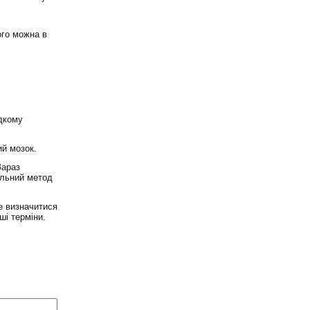
ого можна в
идкому
ий мозок.
Зараз
альний метод
е визначитися
ші терміни.