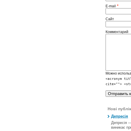
*
E-mail
Сайт
Комментарий
Можно исполь
<acronym tit
cite=""> <st
Нові публік
Депресія
Депресія —
виникає пр