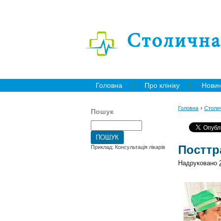
Головна
Про клініку
Нови
›
Головна
Столич
Пошук
Посттр
Приклад: Консультація лікарів
Надруковано