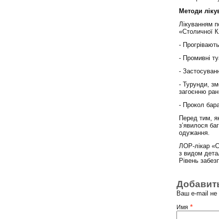
Методи ліку
Лікуванням п
«Столичної Кл
- Прогрівают
- Промивні т
- Застосуван
- Турунди, з
загоєнню ран
- Прокол бар
Перед тим, як
з’явилося ба
одужання.
ЛОР-лікар «С
з видом дета
Рівень забез
Добавит
Ваш e-mail н
*
Имя