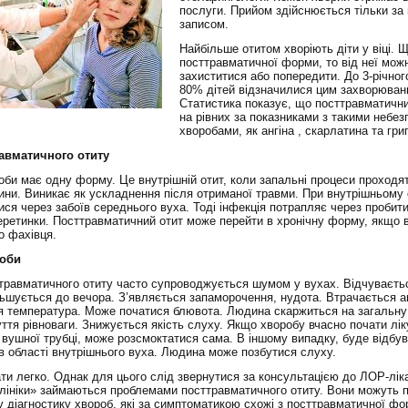
послуги. Прийом здійснюється тільки за
записом.
Найбільше отитом хворіють діти у віці. 
посттравматичної форми, то від неї мож
захиститися або попередити. До 3-річног
80% дітей відзначилися цим захворюван
Статистика показує, що посттравматични
на рівних за показниками з такими небе
хворобами, як ангіна , скарлатина та гри
авматичного отиту
оби має одну форму. Це внутрішній отит, коли запальні процеси проходят
ини. Виникає як ускладнення після отриманої травми. При внутрішньому о
ися через забоїв середнього вуха. Тоді інфекція потрапляє через пробити
еретинки. Посттравматичний отит може перейти в хронічну форму, якщо 
о фахівця.
роби
травматичного отиту часто супроводжується шумом у вухах. Відчуваєть
ільшується до вечора. З’являється запаморочення, нудота. Втрачається а
 температура. Може початися блювота. Людина скаржиться на загальну 
уття рівноваги. Знижується якість слуху. Якщо хворобу вчасно почати лік
 вушної трубці, може розсмоктатися сама. В іншому випадку, буде відбув
в області внутрішнього вуха. Людина може позбутися слуху.
ати легко. Однак для цього слід звернутися за консультацією до ЛОР-ліка
лініки» займаються проблемами посттравматичного отиту. Вони можуть 
у діагностику хвороб, які за симптоматикою схожі з посттравматичної фо