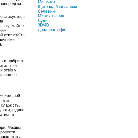
Мошонки
 попереднім
Щитоподібної залози
Селезінки
М’яких тканин
Що стосується
Судин
на
3D/4D
о віку, майже
Доплерографія
ням.
й отит стоїть
зпечними
п.
ь в лабіринті
титі гній
й отвір у
вчасно не
ся сильний
петит.
слабкість,
увати, рідина,
атися її
ря. Фахівці
провести
рмою отиту.