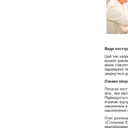
Види посттр
Цей тип хвор
вушної раков
може з’являт
барабанної п
звернутися д
Ознаки хво
Початок пост
біль, яка зб
Підвищується
втрачає відч
накопичена в
накопичення 
Отит розпізн
«Столичної К
кваліфікован