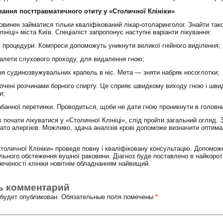
вання посттравматичного отиту у «Столичної Клініки»
овинен займатися тільки кваліфікований лікар-отоларинголог. Знайти так
ініці» міста Київ. Спеціаліст запропонує наступні варіанти лікування:
ь процедури. Компреси допоможуть уникнути великої гнійного виділення;
уалети слухового проходу, для видалення гною;
ня судинозвужувальних крапель в ніс. Мета — зняти набряк носоглотки;
мочені розчинами борного спирту. Це сприяє швидкому виходу гною і шв
и;
абанної перетинки. Проводиться, щоби не дати гною проникнути в головн
 почати лікуватися у «Столичної Клініці», слід пройти загальний огляд. 
гато алергіків. Можливо, здача аналізів крові допоможе визначити оптим
толичної Клініки» проведе повну і кваліфіковану консультацію. Допомож
льного обстеження вушної раковини. Діагноз буде поставлено в найкорот
печеності клініки новітнім обладнанням найвищий.
ь комментарий
е будет опубликован. Обязательные поля помечены
*