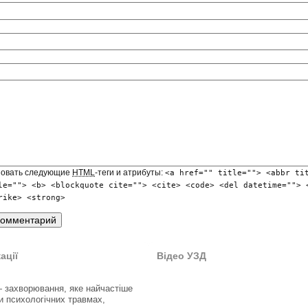
зовать следующие
HTML
-теги и атрибуты:
<a href="" title=""> <abbr ti
le=""> <b> <blockquote cite=""> <cite> <code> <del datetime=""> 
rike> <strong>
ації
Відео УЗД
 захворювання, яке найчастіше
и психологічних травмах,