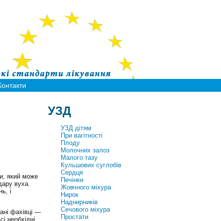
Контакти
УЗД
УЗД дітям
При вагітності
Плоду
Молочних залоз
Малого тазу
Кульшових суглобів
Сердця
и, який може
Печінки
дару вуха.
Жовчного міхура
ь, і
Нирок
Наднирників
Сечового міхура
ані фахівці —
Простати
сі необхідні