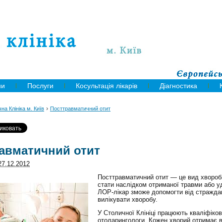
ни
Послуги
Косультація лікарів
Діагностика
›
на Клініка м. Київ
Посттравматичний отит
авматичний отит
27.12.2012
Посттравматичний отит — це вид хвороб
стати наслідком отриманої травми або у
ЛОР-лікар зможе допомогти від страждан
вилікувати хворобу.
У Столичної Клініці працюють кваліфіков
отоларингологи. Кожен хворий отримає в