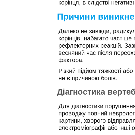
корінця, в слідстві негати
Причини виникне
Далеко не завжди, радикул
корінців, набагато частіше
рефлекторних реакцій. Заз
весняний час після перео
фактора.
Різкий підйом тяжкості аб
не є причиною болів.
Діагностика верте
Для діагностики порушення
проводжу повний неврологі
картини, хворого відправля
електроміографії або інші 