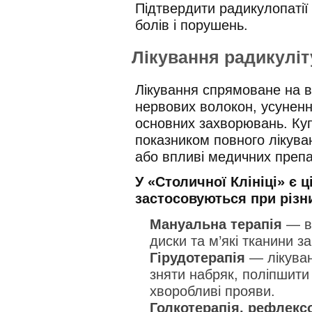
Підтвердити радикулопатії
болів і порушень.
Лікування радикуліт
Лікування спрямоване на в
нервових волокон, усуненн
основних захворювань. Куп
показником повного лікува
або впливі медичних препа
У «Столичної Клініці» є ц
застосовуються при різн
Мануальна терапія
— вп
диски та м’які тканини з
Гірудотерапія
— лікуван
зняти набряк, поліпшити
хворобливі прояви.
Голкотерапія, рефлексо