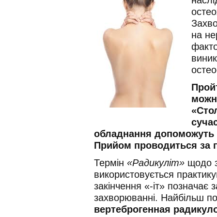
остео
Захво
на не
факто
виник
остео
Пройт
можн
«Стол
сучас
обладнання допоможуть 
Прийом проводиться за 
Термін
«Радикуліт»
щодо з
використовується практику
закінчення «-іт» позначає 
захворюванні. Найбільш п
вертеброгенная радикуло