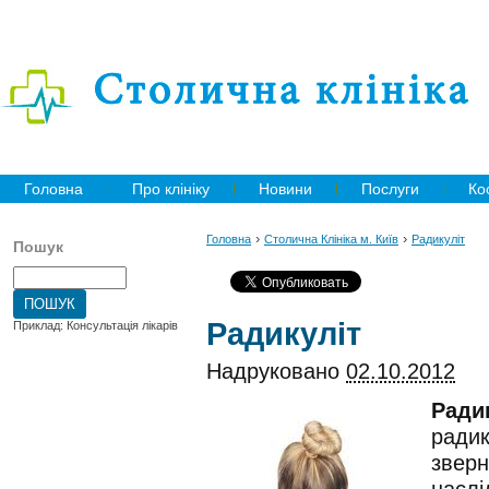
Головна
Про клініку
Новини
Послуги
Ко
›
›
Головна
Столична Клініка м. Київ
Радикуліт
Пошук
Радикуліт
Приклад: Консультація лікарів
Надруковано
02.10.2012
Ради
радик
зверн
наслі