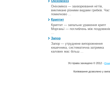
Оніхомікоз
Оніхомікоз — захворювання нігтів,
викликане різними видами грибків. Час
помилково …
Криптит
Криптит — запальне ураження крипт
Морганьї — поглиблень між поздовжні
…
Запор
Запор — утруднене випорожнення
кишечника, систематична затримка
калових мас більш …
Усі права захищено © 2012 -
Стол
Копіювання дозволено у випа