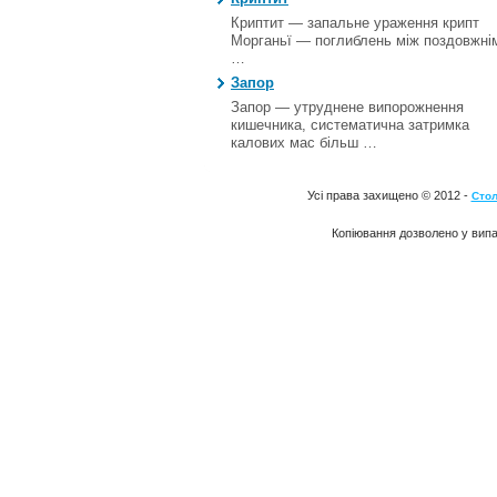
Криптит — запальне ураження крипт
Морганьї — поглиблень між поздовжні
…
Запор
Запор — утруднене випорожнення
кишечника, систематична затримка
калових мас більш …
Усі права захищено © 2012 -
Стол
Копіювання дозволено у випа