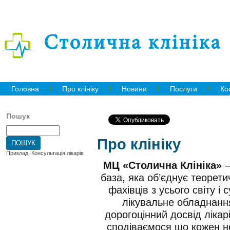
Головна
Про клініку
Новини
Послуги
Ко
Пошук
Про клініку
Приклад: Консультація лікарів
МЦ «Столична Клініка»
—
база, яка об’єднує теорети
фахівців з усього світу і
лікувальне обладнанн
дорогоцінний досвід лікар
сподіваємося що кожен н