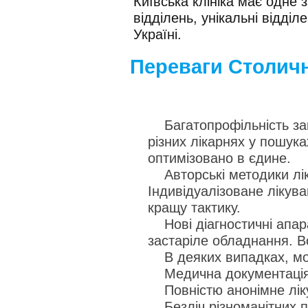
Київська клініка має одне 
відділень, унікальні відділ
Україні.
Переваги Столичн
Багатопрофільність зак
різних лікарнях у пошука
оптимізовано в єдине.
Авторські методики ліку
Індивідуалізоване ліку
кращу тактику.
Нові діагностичні апар
застаріле обладнання. В
В деяких випадках, мож
Медична документація 
Повністю анонімне лік
Безліч різноманітних пр