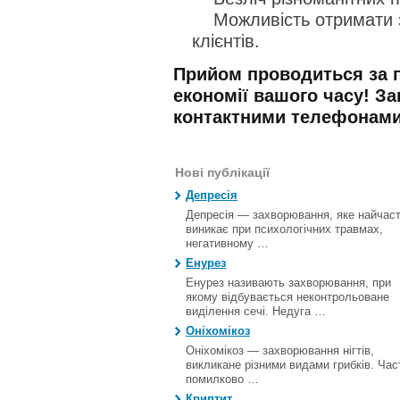
Можливість отримати зни
клієнтів.
Прийом проводиться за 
економії вашого часу! За
контактними телефонами
Нові публікації
Депресія
Депресія — захворювання, яке найчас
виникає при психологічних травмах,
негативному …
Енурез
Енурез називають захворювання, при
якому відбувається неконтрольоване
виділення сечі. Недуга …
Оніхомікоз
Оніхомікоз — захворювання нігтів,
викликане різними видами грибків. Час
помилково …
Криптит