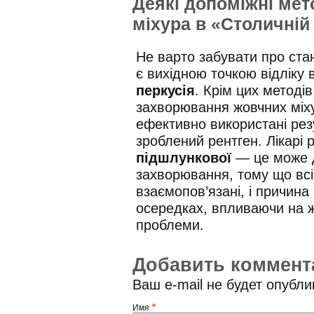
Деякі допоміжні мет
міхура в «Столичній 
Не варто забувати про стан
є вихідною точкою відліку
перкусія
. Крім цих методів
захворювання жовчних міху
ефективно використані рез
зроблений рентген. Лікарі 
підшлункової
— це може д
захворювання, тому що всі
взаємопов’язані, і причина
осередках, впливаючи на ж
проблеми.
Добавить коммент
Ваш e-mail не будет опубл
*
Имя