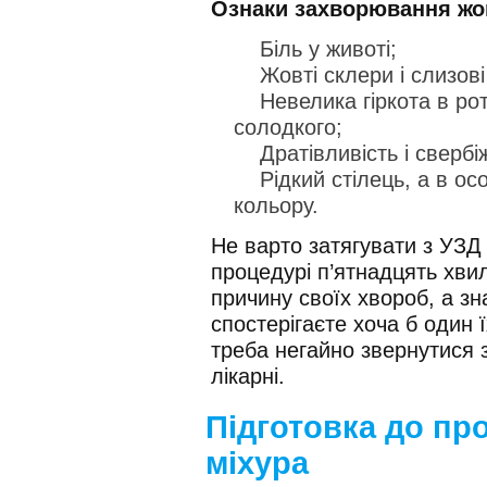
Ознаки захворювання жо
Біль у животі;
Жовті склери і слизові
Невелика гіркота в рот
солодкого;
Дратівливість і свербіж
Рідкий стілець, а в ос
кольору.
Не варто затягувати з УЗД
процедурі п’ятнадцять хвил
причину своїх хвороб, а зн
спостерігаєте хоча б один
треба негайно звернутися з
лікарні.
Підготовка до пр
міхура