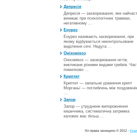
Депресія
Депресія — захворювання, яке найчас
виникає при психологічних травмах,
негативному …
Енурез
Енурез називають захворювання, при
якому відбувається неконтрольоване
виділення сечі. Недуга …
Оніхомікоз
Оніхомікоз — захворювання нігтів,
викликане різними видами грибків. Час
помилково …
Криптит
Криптит — запальне ураження крипт
Морганьї — поглиблень між поздовжні
…
Запор
Запор — утруднене випорожнення
кишечника, систематична затримка
калових мас більш …
Усі права захищено © 2012 -
Стол