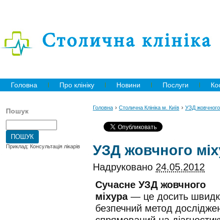
Головна
Про клініку
Новини
Послуги
Ко
›
›
Головна
Столична Клініка м. Київ
УЗД жовчного
Пошук
УЗД жовчного міх
Приклад: Консультація лікарів
Надруковано
24.05.2012
Сучасне УЗД жовчного
міхура
— це досить швидк
безпечний метод дослідже
спрямований на діагностик