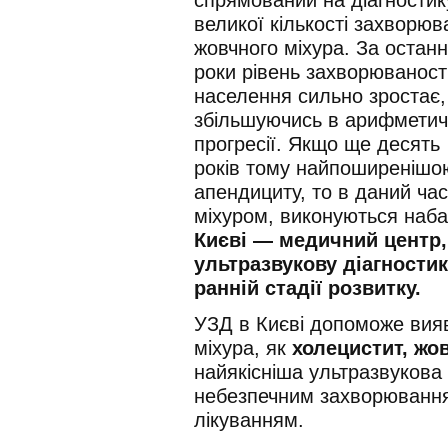
великої кількості захворюв
жовчного міхура. За останн
роки рівень захворюваност
населення сильно зростає,
збільшуючись в арифметич
прогресії. Якщо ще десять
років тому найпоширенішою
апендициту, то в даний час
міхуром, виконуються наба
Києві — медичний центр,
ультразвукову діагности
ранній стадії розвитку.
УЗД в Києві допоможе вия
міхура, як
холецистит, жо
найякісніша ультразвукова 
небезпечним захворювання
лікуванням.