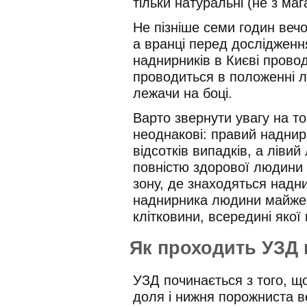
тільки натуральні (не з маг
Не пізніше семи годин веч
а вранці перед дослідженн
наднирників в Києві прово
проводиться в положенні л
лежачи на боці.
Варто звернути увагу на т
неоднакові: правий наднир
відсотків випадків, а лівий
повністю здорової людини
зону, де знаходяться надн
наднирника людини майже н
клітковини, всередині якої 
Як проходить УЗД 
УЗД починається з того, щ
доля і нижня порожниста ве