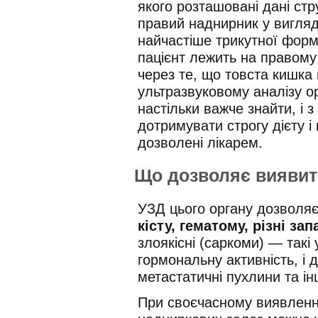
якого розташовані дані ст
правий наднирник у вигляд
найчастіше трикутної фор
пацієнт лежить на правому
через те, що товста кишк
ультразвуковому аналізу о
настільки важче знайти, і з
дотримувати строгу дієту і
дозволені лікарем.
Що дозволяє виявит
УЗД цього органу дозволя
кісту, гематому, різні за
злоякісні (саркоми) — такі
гормональну активність, і 
метастатичні пухлини та інш
При своєчасному виявленні