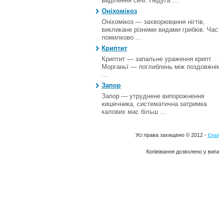
виділення сечі. Недуга …
Оніхомікоз
Оніхомікоз — захворювання нігтів,
викликане різними видами грибків. Час
помилково …
Криптит
Криптит — запальне ураження крипт
Морганьї — поглиблень між поздовжні
…
Запор
Запор — утруднене випорожнення
кишечника, систематична затримка
калових мас більш …
Усі права захищено © 2012 -
Стол
Копіювання дозволено у випа