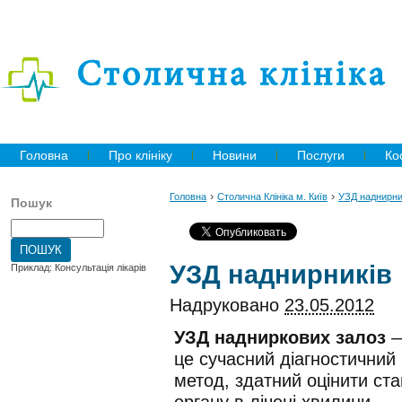
Головна
Про клініку
Новини
Послуги
Ко
›
›
Головна
Столична Клініка м. Київ
УЗД наднирни
Пошук
УЗД наднирників
Приклад: Консультація лікарів
Надруковано
23.05.2012
УЗД надниркових залоз
це сучасний діагностичний
метод, здатний оцінити ста
органу в лічені хвилини.