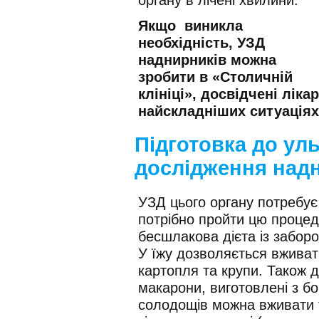
Якщо виникла
необхідність, УЗД
наднирників можна
зробити в «Столичній
клініці», досвідчені лік
найскладніших ситуаціях
Підготовка до ул
дослідження над
УЗД цього органу потребує 
потрібно пройти цю процед
бесшлакова дієта із забор
У їжу дозволяється вживати
картопля та крупи. Також до
макарони, виготовлені з б
солодощів можна вживати т