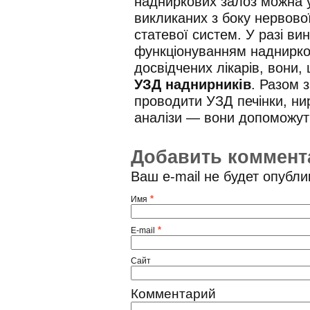
надниркових залоз можна 
викликаних з боку нервової
статевої систем. У разі ви
функціонуванням наднирков
досвідчених лікарів, вони
УЗД наднирників
. Разом 
проводити УЗД печінки, нир
аналізи — вони допоможуть
Добавить коммент
Ваш e-mail не будет опубл
*
Имя
*
E-mail
Сайт
Комментарий