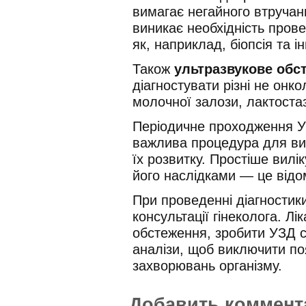
вимагає негайного втручан
виникає необхідність прове
як, наприклад, біопсія та ін
Також
ультразвукове обс
діагностувати різні не онко
молочної залози, лактостаз
Періодичне проходження У
важлива процедура для ви
їх розвитку. Простіше вилі
його наслідками — це відом
При проведенні діагностики
консультації гінеколога. Лі
обстеження, зробити УЗД се
аналізи, щоб виключити поя
захворювань організму.
Добавить коммент