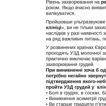
Рівень захворювання на
р
роком. Якщо вчасно вияви
вилікуватися.
Пройшовши ультразвукове 
клініці
», ви не тільки захи
наслідків у разі наявності
на ряд важливих питань, 
У розвинених країнах Євро
проходять УЗД молочної за
практично виключає варіан
захворювання грудей.
При виникненні хоча б о
потрібно негайно звернут
підтвердження якого-не
пройти УЗД грудей у ​​ клін
• Болі в грудях, в сосках. Б
• Виникнення асиметрії гру
• Ви старше тридцяти п’яти