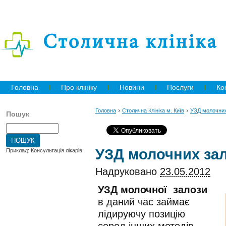
Головна
Про клініку
Новини
Послуги
Ко
›
›
Головна
Столична Клініка м. Київ
УЗД молочних
Пошук
УЗД молочних за
Приклад: Консультація лікарів
Надруковано
23.05.2012
УЗД молочної залози
в даний час займає
лідируючу позицію
серед інших методів