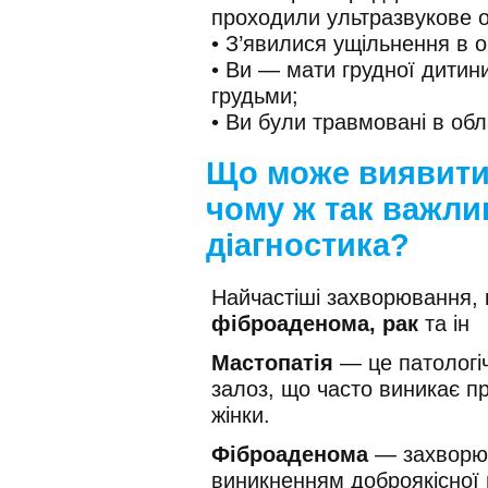
проходили ультразвукове 
• З’явилися ущільнення в о
• Ви — мати грудної дитини
грудьми;
• Ви були травмовані в обл
Що може виявити 
чому ж так важли
діагностика?
Найчастіші захворювання, 
фіброаденома, рак
та ін
Мастопатія
— це патологі
залоз, що часто виникає п
жінки.
Фіброаденома
— захворюв
виникненням доброякісної 