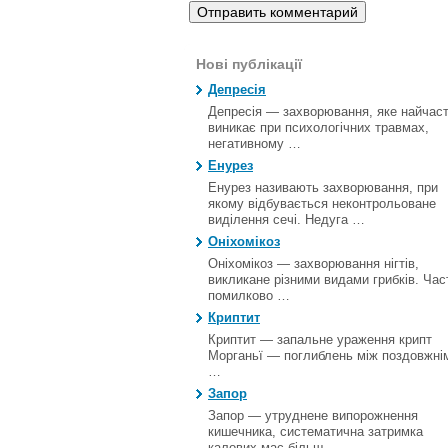
Нові публікації
Депресія
Депресія — захворювання, яке найчас
виникає при психологічних травмах,
негативному …
Енурез
Енурез називають захворювання, при
якому відбувається неконтрольоване
виділення сечі. Недуга …
Оніхомікоз
Оніхомікоз — захворювання нігтів,
викликане різними видами грибків. Час
помилково …
Криптит
Криптит — запальне ураження крипт
Морганьї — поглиблень між поздовжні
…
Запор
Запор — утруднене випорожнення
кишечника, систематична затримка
калових мас більш …