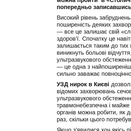
попередньо записавшись 
Високий рівень забруднень
поширеність деяких захвор
— все це залишає свій «с
здоров’ї. Спочатку це навіт
залишається таким до тих п
виникнуть больові відчутт
ультразвукового обстежен
— це одна з найпоширеніш
сильно заважає повноцінно
УЗД нирок в Києві
дозволя
відомих захворювань сечо
ультразвукового обстеженн
травмонебезпечна і майже 
органів можна робити, як д
раз, скільки цього потреб
Якщо з’явилися хоч якісь 