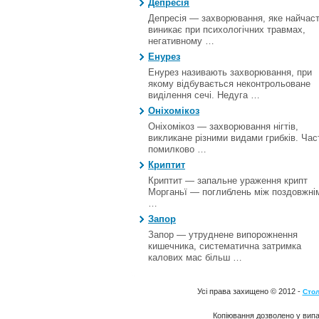
Депресія
Депресія — захворювання, яке найчас
виникає при психологічних травмах,
негативному …
Енурез
Енурез називають захворювання, при
якому відбувається неконтрольоване
виділення сечі. Недуга …
Оніхомікоз
Оніхомікоз — захворювання нігтів,
викликане різними видами грибків. Час
помилково …
Криптит
Криптит — запальне ураження крипт
Морганьї — поглиблень між поздовжні
…
Запор
Запор — утруднене випорожнення
кишечника, систематична затримка
калових мас більш …
Усі права захищено © 2012 -
Стол
Копіювання дозволено у випа