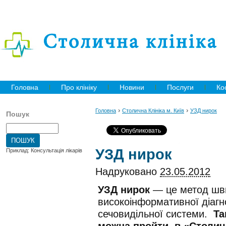
Головна
Про клініку
Новини
Послуги
Ко
›
›
Головна
Столична Клініка м. Київ
УЗД нирок
Пошук
УЗД нирок
Приклад: Консультація лікарів
Надруковано
23.05.2012
УЗД нирок
— це метод шви
високоінформативної діаг
сечовидільної системи.
Та
можна пройти в «Столичн