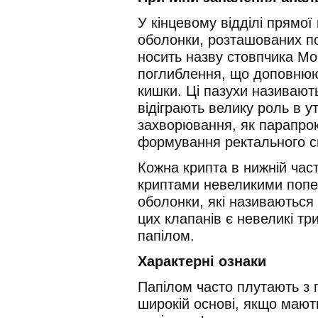
У кінцевому відділі прямої
оболонки, розташованих по
носить назву стовпчика М
поглиблення, що доповнюю
кишки. Ці пазухи називают
відіграють велику роль в у
захворювання, як парапрок
формування ректального 
Кожна крипта в нижній части
криптами невеликими попе
оболонки, які називаються 
цих клапанів є невеликі тр
папілом.
Характерні ознаки
Папілом часто плутають з 
широкій основі, якщо мают