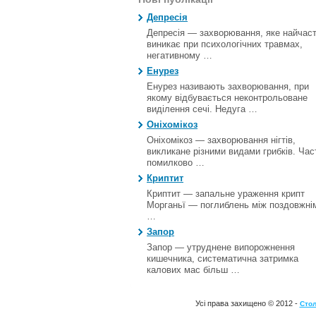
Депресія
Депресія — захворювання, яке найчас
виникає при психологічних травмах,
негативному …
Енурез
Енурез називають захворювання, при
якому відбувається неконтрольоване
виділення сечі. Недуга …
Оніхомікоз
Оніхомікоз — захворювання нігтів,
викликане різними видами грибків. Час
помилково …
Криптит
Криптит — запальне ураження крипт
Морганьї — поглиблень між поздовжні
…
Запор
Запор — утруднене випорожнення
кишечника, систематична затримка
калових мас більш …
Усі права захищено © 2012 -
Стол