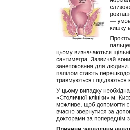
слизов
розташо
— умов
кишку в
Прокто
пальце
цьому визначаються щільні
сантиметра. Зазвичай вони
занепокоєння для людини. 
папілом стають перешкодо
травмуються і піддаються 
У цьому випадку необхідна
«Столичної клініки» м. Киє
можливе, щоб допомогти с
вчасно звернутися за доп
докторами за попереднім 
Причини запалення анал