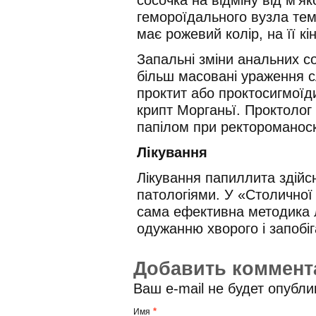
гемороїдального вузла те
має рожевий колір, на її к
Запальні зміни анальних с
більш масовані ураження с
проктит або проктосигмоїд
крипт Морганьї. Проктолог
папілом при ректороманоск
Лікування
Лікування папиллита здійс
патологіями. У «Столичної 
сама ефективна методика 
одужанню хворого і запобі
Добавить коммент
Ваш e-mail не будет опубл
*
Имя