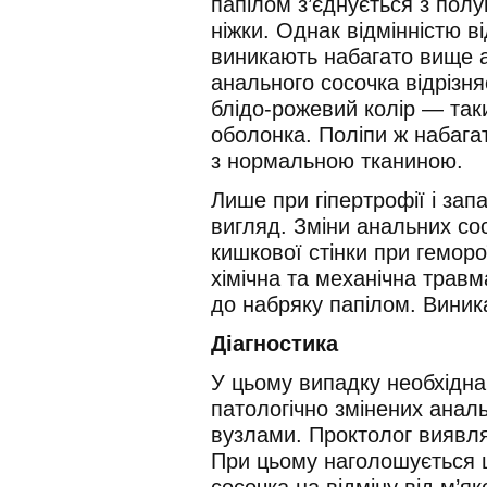
папілом з’єднується з пол
ніжки. Однак відмінністю ві
виникають набагато вище ан
анального сосочка відрізня
блідо-рожевий колір — так
оболонка. Поліпи ж набагат
з нормальною тканиною.
Лише при гіпертрофії і запа
вигляд. Зміни анальних сос
кишкової стінки при геморо
хімічна та механічна трав
до набряку папілом. Виник
Діагностика
У цьому випадку необхідна
патологічно змінених анал
вузлами. Проктолог виявля
При цьому наголошується 
сосочка на відміну від м’як