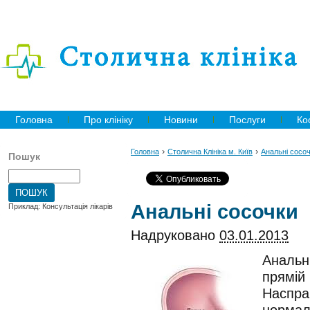
Головна
Про клініку
Новини
Послуги
Ко
›
›
Головна
Столична Клініка м. Київ
Анальні сосо
Пошук
Анальні сосочки
Приклад: Консультація лікарів
Надруковано
03.01.2013
Анальні
прямій 
Насправ
нормал