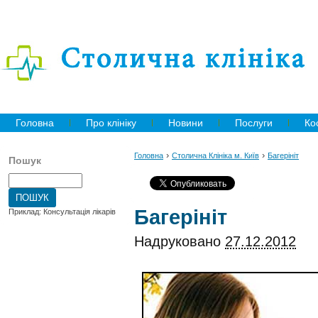
Головна
Про клініку
Новини
Послуги
Ко
›
›
Головна
Столична Клініка м. Київ
Багерініт
Пошук
Багерініт
Приклад: Консультація лікарів
Надруковано
27.12.2012