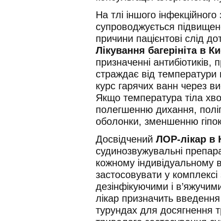
На тлі іншого інфекційного
супроводжується підвищено
причини пацієнтові слід д
Лікування багерініта в Ки
призначенні антибіотиків, п
страждає від температури 
курс гарячих ванн через ви
Якщо температура тіла хво
полегшенню дихання, полі
оболонки, зменшенню гіпокс
Досвідчений
ЛОР-лікар в 
судинозвужувальні препара
кожному індивідуальному ви
застосовувати у комплексі
дезінфікуючими і в’яжучим
лікар призначить введення
турундах для досягнення 