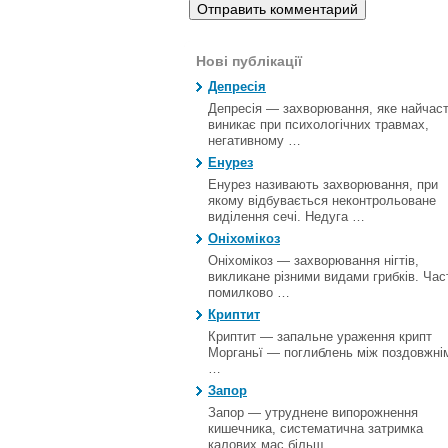
Нові публікації
Депресія
Депресія — захворювання, яке найчас
виникає при психологічних травмах,
негативному …
Енурез
Енурез називають захворювання, при
якому відбувається неконтрольоване
виділення сечі. Недуга …
Оніхомікоз
Оніхомікоз — захворювання нігтів,
викликане різними видами грибків. Час
помилково …
Криптит
Криптит — запальне ураження крипт
Морганьї — поглиблень між поздовжні
…
Запор
Запор — утруднене випорожнення
кишечника, систематична затримка
калових мас більш …