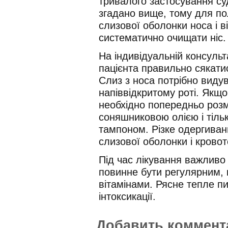
тривалого застосування с
згадано вище, тому для по
слизової оболонки носа і 
систематично очищати ніс.
На індивідуальній консульт
пацієнта правильно сякати
Слиз з носа потрібно видува
напіввідкритому роті. Якщо 
необхідно попередньо роз
соняшниковою олією і тіль
тампоном. Різке одергиван
слизової оболонки і кровот
Під час лікування важливо
повинне бути регулярним,
вітамінами. Рясне тепле п
інтоксикації.
Добавить коммент