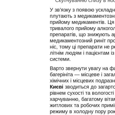
Скупчуванню слизу в нос
У зв’язку з появою ускладне
плутають з медикаментозн
прийому медикаментів. Ця 
тривалого прийому алкоголю
препаратів, що знижують а
медикаментозний риніт про
ніс, тому ці препарати не
літнім людям і пацієнтам 
системи.
Варто звернути увагу на ф
багерініта — місцеве і за
хімічних і місцевих подразн
Києві
зводиться до загарт
рівнем сухості та вологост
харчуванню, багатому вітам
житлових та робочих прим
режиму в холодну пору року