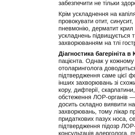
забезпечити не тільки здоро
Крім ускладнення на капіля
провокувати отит, синусит, 
пневмонію, дерматит крил
ускладнень підвищується то
захворюванням на тлі гост
Діагностика багерініта в 
пацієнта. Однак у кожному
отоларинголога доводиться
підтвердження саме цієї фо
інших захворювань зі схо
кору, дифтерії, скарлатини,
обстеження ЛОР-органів — 
досить складно виявити н
захворювань, тому лікар п
придаткових пазух носа, с
підтвердження підозр ЛОР-
консультація алерголога, п