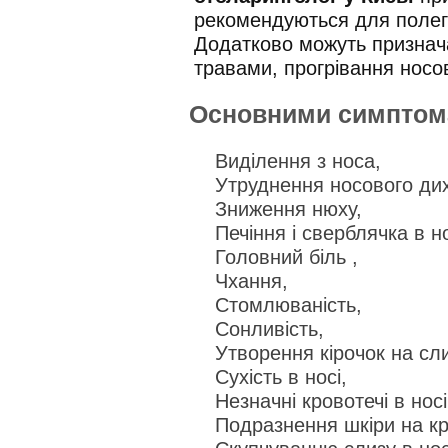
рекомендуються для полег
Додатково можуть признача
травами, прогрівання носо
Основними симптома
Виділення з носа,
Утруднення носового ди
Зниження нюху,
Печіння і сверблячка в но
Головний біль ,
Чхання,
Стомлюваність,
Сонливість,
Утворення кірочок на сли
Сухість в носі,
Незначні кровотечі в носі
Подразнення шкіри на кри