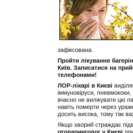
зафіксована.
Пройти лікування багерін
Київ.
Записатися на прий
телефонами!
ЛОР-лікарі в Києві
виділяю
іммуновіруси, пневмококи,
вчасно не вилікувати цю па
навіть померти через ураж
досить висока, тому так в
Якщо хворий страждає пі
отоларинголог у Києві
при