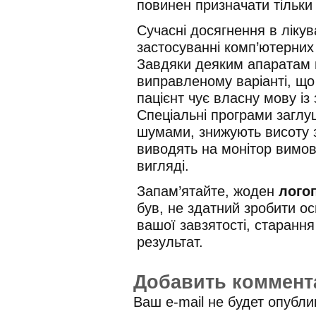
повинен призначати тільки 
Сучасні досягнення в лікув
застосуванні комп’ютерних 
Завдяки деяким апаратам 
виправленому варіанті, що
пацієнт чує власну мову із
Спеціальні програми загл
шумами, знижують висоту з
виводять на монітор вимо
вигляді.
Запам’ятайте, жоден
логоп
був, не здатний зробити ос
вашої завзятості, старання
результат.
Добавить коммент
Ваш e-mail не будет опубл