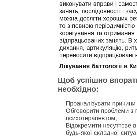
виконувати вправи і самос
занять, послідовності і ча
можна досягти хороших рез
то з певною періодичністю
коригування та отримання 
відпрацьованих занять. В 
дихання, артикуляцію, рит
переносити відпрацьовані 
Лікування баттологіі в Ки
Щоб успішно впорат
необхідно:
Проаналізувати причини 
Обговорити проблеми з 
психотерапевтом,
Відокремити несуттєве ві
будь-якої складної ситуац