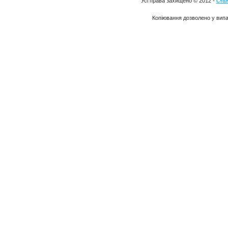
Усі права захищено © 2012 -
Стол
Копіювання дозволено у випа