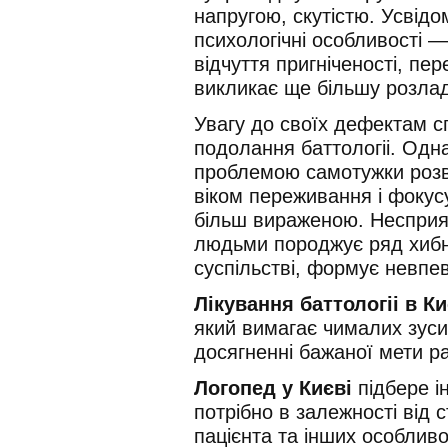
напругою, скутістю. Усвідо
психологічні особливості —
відчуття пригніченості, пе
викликає ще більшу розла
Увагу до своїх дефектам 
подолання баттологіі. Одн
проблемою самотужки розв
віком переживання і фокус
більш вираженою. Несприя
людьми породжує ряд хибн
суспільстві, формує невпев
Лікування баттологіі в Ки
який вимагає чималих зусил
досягненні бажаної мети р
Логопед у Києві
підбере і
потрібно в залежності від с
пацієнта та інших особлив