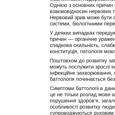
Однією з основних причин 
взаємовідносин нервових пр
Нервовий зрив може бути 
системи, біологічними пер
У деяких випадках передум
причин — органічне уражен
спадкова схильність, слаб
конституція, патологія мо
Поштовхом до розвитку зап
можуть послужити зрослі і
інфекційне захворювання, 
баттологія починається бе
Симптоми баттологіі в дан
це не тільки розлад мови 
порушення здоров’я, загаль
особливості розвитку люди
супроводжуються руховим 