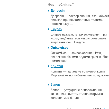
Нові публікації
Депресія
Депресія — захворювання, яке найчас
виникає при психологічних травмах,
негативному …
Енурез
Енурез називають захворювання, при
якому відбувається неконтрольоване
виділення сечі. Недуга …
Оніхомікоз
Оніхомікоз — захворювання нігтів,
викликане різними видами грибків. Час
помилково …
Криптит
Криптит — запальне ураження крипт
Морганьї — поглиблень між поздовжні
…
Запор
Запор — утруднене випорожнення
кишечника, систематична затримка
калових мас більш …