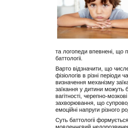
та логопеди впевнені, що 
баттологіі.
Варто відзначити, що числе
фізіологів в різні періоди 
визначення механізму заї
заїкання у дитини можуть 
вагітності, черепно-мозкові
захворювання, що супров
емоційні напруги різного ро
Суть баттологіі формуєтьс
мовленнєвий недорозвинен