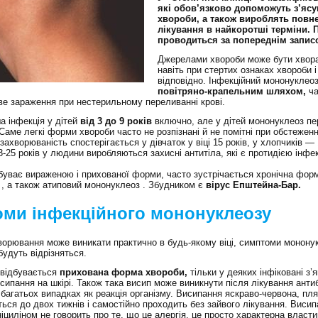
які обов’язково допоможуть з’яс
хвороби, а також вироблять повн
лікування в найкоротші терміни.
проводиться за попереднім запис
Джерелами хвороби може бути хвор
навіть при стертих ознаках хвороби і
відповідно. Інфекційний мононуклео
повітряно-крапельним шляхом,
ча
е зараження при нестерильному переливанні крові.
 інфекція у дітей
від 3 до 9 років
включно, але у дітей мононуклеоз пер
 Саме легкі форми хвороби часто не розпізнані й не помітні при обстеженн
ахворюваність спостерігається у дівчаток у віці 15 років, у хлопчиків — 
23-25 років у людини виробляються захисні антитіла, які є протидією інфе
.
уває вираженою і прихованої форми, часто зустрічається хронічна фор
, а також атиповий мононуклеоз . Збудником є
вірус Епштейна-Бар.
ми інфекційного мононуклеозу
ворювання може виникати практично в будь-якому віці, симптоми мононук
будуть відрізняться.
 відбувається
прихована форма хвороби,
тільки у деяких інфіковані з
исипання на шкірі. Також така висип може виникнути після лікування анти
 багатьох випадках як реакція організму. Висипання яскраво-червона, пл
ться до двох тижнів і самостійно проходить без зайвого лікування. Висип
ніциліном не говорить про те, що це алергія, це просто характерна власти