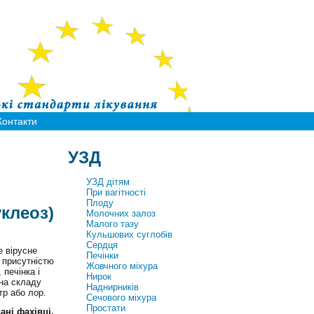
Контакти
УЗД
УЗД дітям
При вагітності
Плоду
клеоз)
Молочних залоз
Малого тазу
Кульшових суглобів
Сердця
 вірусне
Печінки
 присутністю
Жовчного міхура
печінка і
Нирок
іна складу
Наднирників
тр або лор.
Сечового міхура
Простати
ані фахівці,