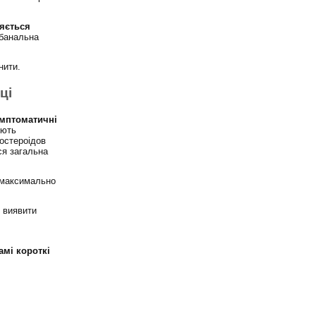
ляється
 банальна
нити.
ці
имптоматичні
ують
костероідов
ся загальна
 максимально
 виявити
амі короткі