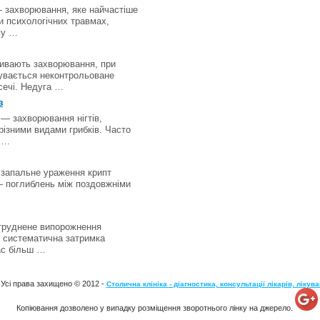
 захворювання, яке найчастіше
и психологічних травмах,
му …
ивають захворювання, при
увається неконтрольоване
сечі. Недуга …
з
 — захворювання нігтів,
різними видами грибків. Часто
 …
запальне ураження крипт
 поглиблень між поздовжніми
труднене випорожнення
 систематична затримка
ас більш …
Усі права захищено © 2012 -
Столична клініка - діагностика, консультації лікарів, лікув
Копіювання дозволено у випадку розміщення зворотнього лінку на джерело.