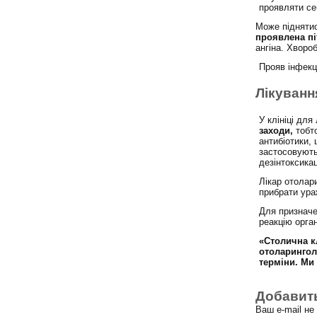
проявляти се
Може підняти
проявлена пі
ангіна. Хвор
Прояв інфекц
Лікуванн
У клініці дл
заходи,
тобто
антибіотики,
застосовують
дезінтоксикац
Лікар отолар
прибрати ура
Для призначе
реакцію орган
«Столична к
отоларинголо
терміни.
Ми 
Добавит
Ваш e-mail н