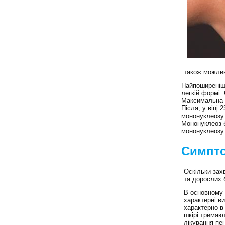
також можлив
Найпоширеніша
легкій формі.
Максимальна з
Після, у віці 
мононуклеозу
Мононуклеоз б
мононуклеозу 
Симпто
Оскільки зах
та дорослих 
В основному
характерні в
характерно в
шкірі тримаю
лікування пе