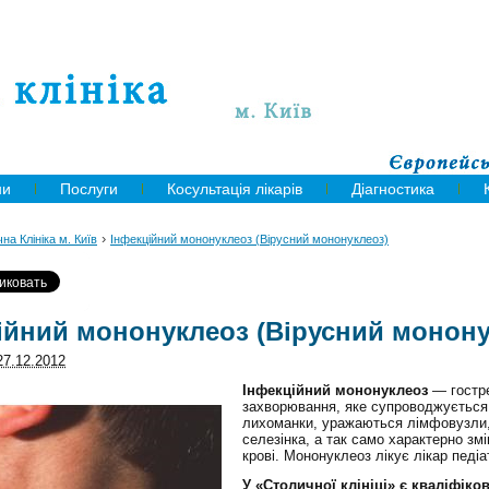
ни
Послуги
Косультація лікарів
Діагностика
›
на Клініка м. Київ
Інфекційний мононуклеоз (Вірусний мононуклеоз)
ійний мононуклеоз (Вірусний монону
27.12.2012
Інфекційний мононуклеоз
— гостре
захворювання, яке супроводжується
лихоманки, уражаються лімфовузли, 
селезінка, а так само характерно зм
крові. Мононуклеоз лікує лікар педіа
У «Столичної клініці» є кваліфіков