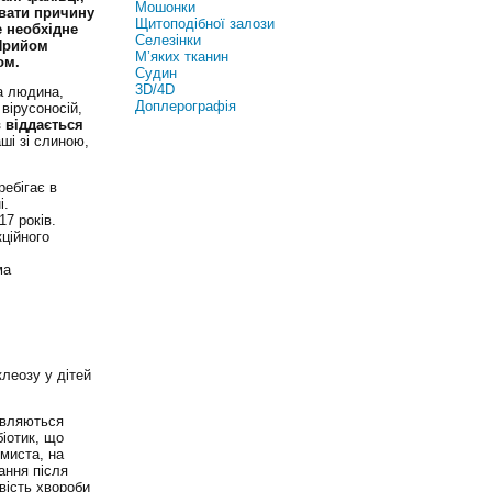
Мошонки
увати причину
Щитоподібної залози
е необхідне
Селезінки
Прийом
М’яких тканин
ом.
Судин
3D/4D
а людина,
Доплерографія
 вірусоносій,
з
віддається
ші зі слиною,
ебігає в
і.
17 років.
кційного
ма
леозу у дітей
’являються
біотик, що
ямиста, на
ання після
вість хвороби