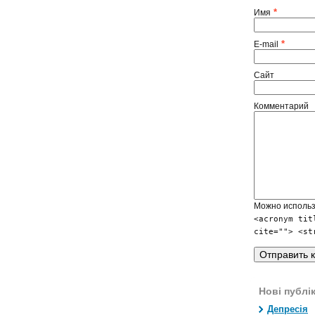
*
Имя
*
E-mail
Сайт
Комментарий
Можно исполь
<acronym tit
cite=""> <st
Нові публік
Депресія