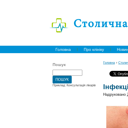
Головна
Про клініку
Нови
›
Головна
Столич
Пошук
Інфекц
Приклад: Консультація лікарів
Надруковано