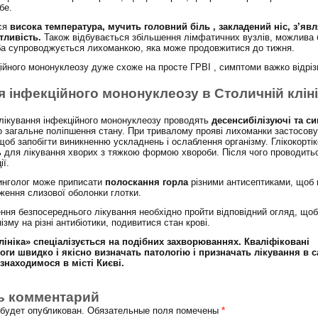
бе.
ся
висока температура, мучить головний біль , закладений ніс, з’яв
тливість.
Також відбувається збільшення лімфатичних вузлів, можлива
оба супроводжується лихоманкою, яка може продовжитися до тижня.
ійного мононуклеозу дуже схоже на просте ГРВІ , симптоми важко відріз
я інфекційного мононуклеозу в Столичній кліні
я лікування інфекційного мононуклеозу проводять
десенсибілізуючі та с
 загальне поліпшення стану. При тривалому прояві лихоманки застосов
 щоб запобігти виникненню ускладнень і ослаблення організму. Глікокорті
 для лікування хворих з тяжкою формою хвороби. Після чого проводить
ії.
инголог може приписати
полоскання горла
різними антисептиками, щоб
ження слизової оболонки глотки.
ння безпосереднього лікування необхідно пройти відповідний огляд, щоб
ізму на різні антибіотики, подивитися стан крові.
лініка» спеціалізується на подібних захворюваннях.
Кваліфіковані
ги швидко і якісно визначать патологію і призначать лікування в с
знаходимося в місті Києві.
ь комментарий
е будет опубликован. Обязательные поля помечены
*