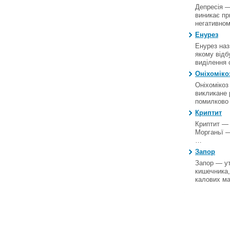
Депресія —
виникає пр
негативно
Енурез
Енурез наз
якому відб
виділення 
Оніхоміко
Оніхомікоз
викликане 
помилково
Криптит
Криптит — 
Морганьї —
…
Запор
Запор — у
кишечника,
калових м