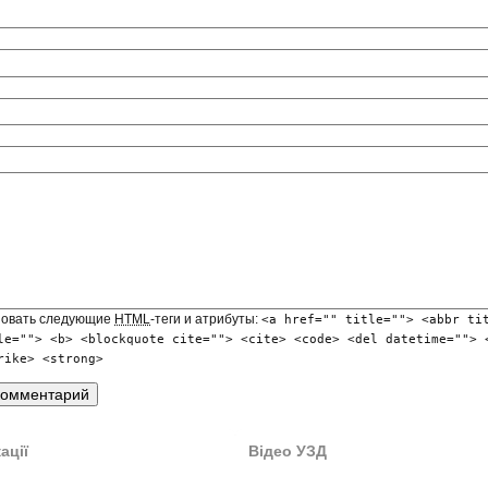
зовать следующие
HTML
-теги и атрибуты:
<a href="" title=""> <abbr ti
le=""> <b> <blockquote cite=""> <cite> <code> <del datetime=""> 
rike> <strong>
ації
Відео УЗД