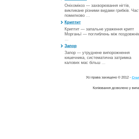
Оніхомікоз — захворювання нігтів,
викликане різними видами грибків. Час
помилково …
Криптит
Криптит — запальне ураження крипт
Морганьї — поглиблень між поздовжні
…
Запор
Запор — утруднене випорожнення
кишечника, систематична затримка
калових мас більш …
Усі права захищено © 2012 -
Стол
Копіювання дозволено у випа