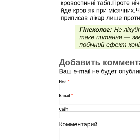
кровоспинні табл.Проте ні
йде кров як при місячних.Ч
приписав лікар лише протиз
Гінеколог:
Не лікуй
таке питання — зве
побічний ефект коніз
Добавить коммент
Ваш e-mail не будет опубл
*
Имя
*
E-mail
Сайт
Комментарий