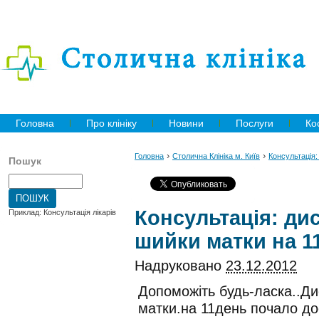
Головна
Про клініку
Новини
Послуги
Ко
›
›
Головна
Столична Клініка м. Київ
Консультація:
Пошук
Консультація: дис
Приклад: Консультація лікарів
шийки матки на 1
Надруковано
23.12.2012
Допоможіть будь-ласка..Ди
матки.на 11день почало до