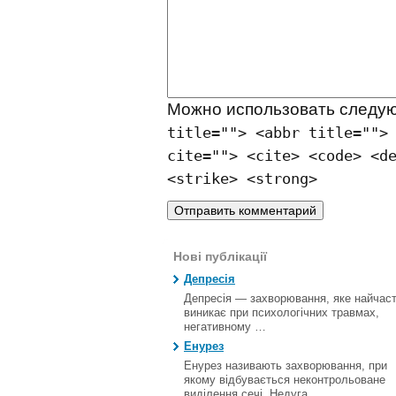
Можно использовать след
title=""> <abbr title="">
cite=""> <cite> <code> <d
<strike> <strong>
Нові публікації
Депресія
Депресія — захворювання, яке найчас
виникає при психологічних травмах,
негативному …
Енурез
Енурез називають захворювання, при
якому відбувається неконтрольоване
виділення сечі. Недуга …