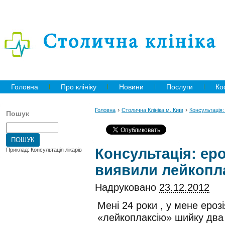
Головна
Про клініку
Новини
Послуги
Ко
›
›
Головна
Столична Клініка м. Київ
Консультація:
Пошук
Консультація: ер
Приклад: Консультація лікарів
виявили лейкопл
Надруковано
23.12.2012
Мені 24 роки , у мене еро
«лейкоплаксію» шийку два