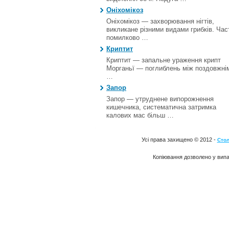
Оніхомікоз
Оніхомікоз — захворювання нігтів,
викликане різними видами грибків. Час
помилково …
Криптит
Криптит — запальне ураження крипт
Морганьї — поглиблень між поздовжні
…
Запор
Запор — утруднене випорожнення
кишечника, систематична затримка
калових мас більш …
Усі права захищено © 2012 -
Стол
Копіювання дозволено у випа