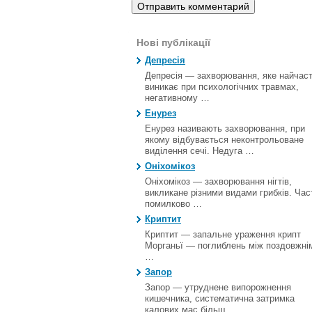
Нові публікації
Депресія
Депресія — захворювання, яке найчас
виникає при психологічних травмах,
негативному …
Енурез
Енурез називають захворювання, при
якому відбувається неконтрольоване
виділення сечі. Недуга …
Оніхомікоз
Оніхомікоз — захворювання нігтів,
викликане різними видами грибків. Час
помилково …
Криптит
Криптит — запальне ураження крипт
Морганьї — поглиблень між поздовжні
…
Запор
Запор — утруднене випорожнення
кишечника, систематична затримка
калових мас більш …