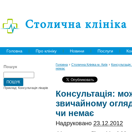
Головна
Про клініку
Новини
Послуги
Ко
›
›
Головна
Столична Клініка м. Київ
Консультація:
Пошук
немає
Приклад: Консультація лікарів
Консультація: мож
звичайному огляд
чи немає
Надруковано
23.12.2012