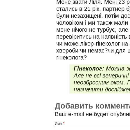
Мене звати Ліля. Мені 23 р
стались в 21 рік. партнер б
були незахищені. потім дос
чоловіком і ми також мали 
мене нічого не турбує, але
перевіритись на наявність
чи може лікор-гінеколог на
хвороби чи немає?чи для ц
гінеколога?
Гінеколог:
Можна зв
Але не всі венерич
неозброєним оком. П
назначити дослідже
Добавить коммент
Ваш e-mail не будет опубл
*
Имя