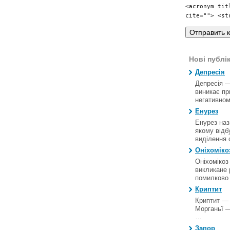
<acronym tit
cite=""> <st
Нові публік
Депресія
Депресія —
виникає пр
негативно
Енурез
Енурез наз
якому відб
виділення 
Оніхоміко
Оніхомікоз
викликане 
помилково
Криптит
Криптит — 
Морганьї —
…
Запор