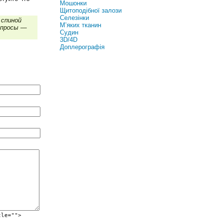
Мошонки
Щитоподібної залози
Селезінки
 спиной
М’яких тканин
вопросы —
Судин
3D/4D
Доплерографія
tle="">