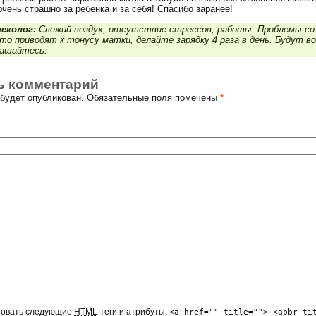
очень страшно за ребенка и за себя! Спасибо заранее!
еколог:
Свежий воздух, отсутствие стрессов, работы. Проблемы со
то приводят к тонусу матки, делайте зарядку 4 раза в день. Будут 
ращайтесь.
ь комментарий
е будет опубликован. Обязательные поля помечены
*
зовать следующие
HTML
-теги и атрибуты:
<a href="" title=""> <abbr ti