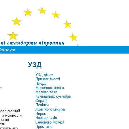
Контакти
УЗД
УЗД дітям
При вагітності
Плоду
—
Молочних залоз
Малого тазу
Кульшових суглобів
Сердця
Печінки
Жовчного міхура
исал магний
Нирок
ь и можно ли
Наднирників
ня не
Сечового міхура
сть
Простати
етуйте что