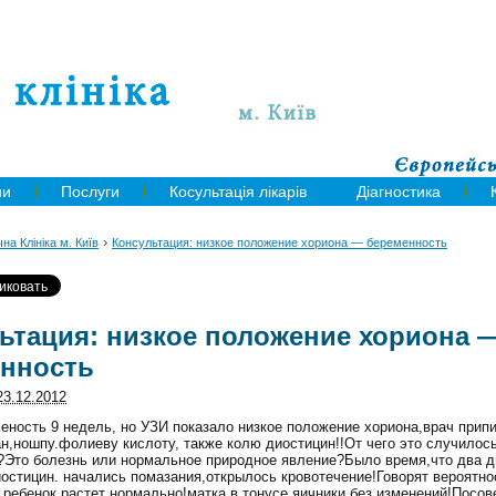
ни
Послуги
Косультація лікарів
Діагностика
›
на Клініка м. Київ
Консультация: низкое положение хориона — беременность
ьтация: низкое положение хориона 
нность
23.12.2012
еность 9 недель, но УЗИ показало низкое положение хориона,врач прип
н,ношпу.фолиеву кислоту, также колю диостицин!!От чего это случилос
?Это болезнь или нормальное природное явление?
Было время,что два д
остицин. начались помазания,открылось кровотечение!Говорят вероятно
ребенок растет нормально!матка в тонусе.яичники без изменений!Посов