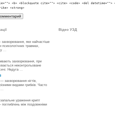
le=""> <b> <blockquote cite=""> <cite> <code> <del datetime=""> 
rike> <strong>
ації
Відео УЗД
 захворювання, яке найчастіше
и психологічних травмах,
му …
ивають захворювання, при
увається неконтрольоване
сечі. Недуга …
з
 — захворювання нігтів,
різними видами грибків. Часто
 …
запальне ураження крипт
 поглиблень між поздовжніми