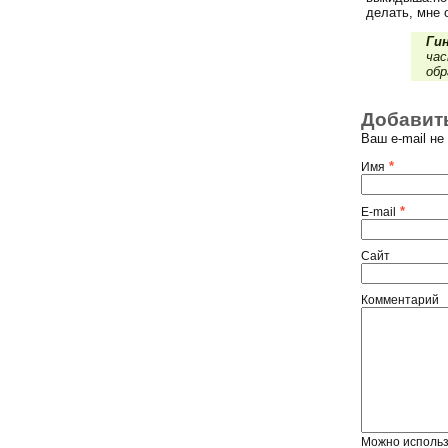
делать, мне 
Гин
час
об
Добавит
Ваш e-mail н
*
Имя
*
E-mail
Сайт
Комментарий
Можно исполь