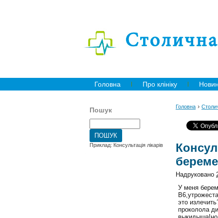
Головна
Про клініку
Нови
›
Головна
Столич
Пошук
Консул
Приклад: Консультація лікарів
береме
Надруковано
У меня берем
В6,утрожеста
это излечить
проколола ди
выкидыша!но 