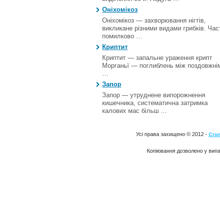
Оніхомікоз
Оніхомікоз — захворювання нігтів,
викликане різними видами грибків. Час
помилково …
Криптит
Криптит — запальне ураження крипт
Морганьї — поглиблень між поздовжні
…
Запор
Запор — утруднене випорожнення
кишечника, систематична затримка
калових мас більш …
Усі права захищено © 2012 -
Стол
Копіювання дозволено у випа