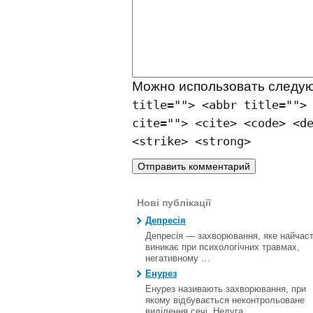
Можно использовать след
title=""> <abbr title="">
cite=""> <cite> <code> <d
<strike> <strong>
Нові публікації
Депресія
Депресія — захворювання, яке найчас
виникає при психологічних травмах,
негативному …
Енурез
Енурез називають захворювання, при
якому відбувається неконтрольоване
виділення сечі. Недуга …