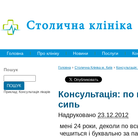
Головна
Про клініку
Новини
Послуги
Ко
›
›
Головна
Столична Клініка м. Київ
Консультація:
Пошук
Консультація: по
Приклад: Консультація лікарів
сипь
Надруковано
23.12.2012
мені 24 роки, деколи по в
чешиться і буквально за па