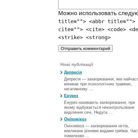
Можно использовать след
title=""> <abbr title="">
cite=""> <cite> <code> <d
<strike> <strong>
Нові публікації
Депресія
Депресія — захворювання, яке найчас
виникає при психологічних травмах,
негативному …
Енурез
Енурез називають захворювання, при
якому відбувається неконтрольоване
виділення сечі. Недуга …
Оніхомікоз
Оніхомікоз — захворювання нігтів,
викликане різними видами грибків. Час
помилково …