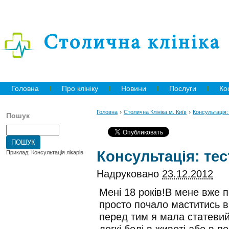
Головна
Про клініку
Новини
Послуги
Ко
›
›
Головна
Столична Клініка м. Київ
Консультація: 
Пошук
Консультація: тес
Приклад: Консультація лікарів
Надруковано
23.12.2012
Менi 18 рокiв!В мене вже п
просто почало маститись в 
перед тим я мала статевий
легкi болi в животi або в п