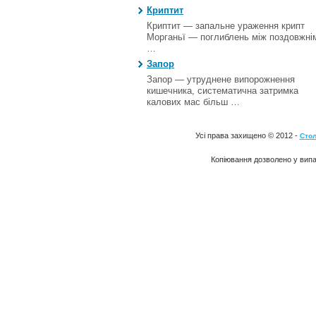
Криптит
Криптит — запальне ураження крипт
Морганьї — поглиблень між поздовжні
…
Запор
Запор — утруднене випорожнення
кишечника, систематична затримка
калових мас більш …
Усі права захищено © 2012 -
Стол
Копіювання дозволено у випа