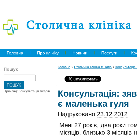
Головна
Про клініку
Новини
Послуги
Ко
›
›
Головна
Столична Клініка м. Київ
Консультація: 
Пошук
Консультація: зяв
Приклад: Консультація лікарів
є маленька гуля
Надруковано
23.12.2012
Мені 27 років, два роки т
місяців, близько 3 місяців 