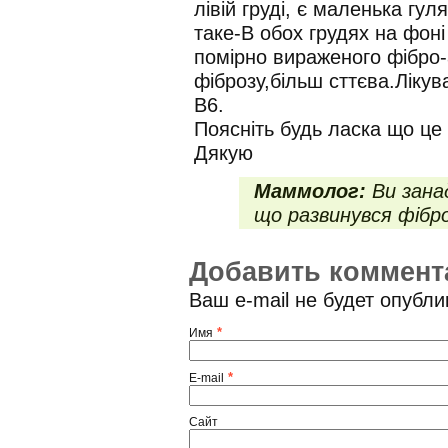
лівій груді, є маленька гу
таке-В обох грудях на фон
помірно вираженого фібро
фіброзу,більш сттєва.
Лікув
В6.
Поясніть будь ласка що це
Дякую
Маммолог:
Ви зана
що развинувся фібро
Добавить коммент
Ваш e-mail не будет опубл
*
Имя
*
E-mail
Сайт