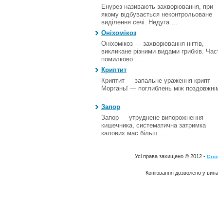
Енурез називають захворювання, при
якому відбувається неконтрольоване
виділення сечі. Недуга …
Оніхомікоз
Оніхомікоз — захворювання нігтів,
викликане різними видами грибків. Час
помилково …
Криптит
Криптит — запальне ураження крипт
Морганьї — поглиблень між поздовжні
…
Запор
Запор — утруднене випорожнення
кишечника, систематична затримка
калових мас більш …
Усі права захищено © 2012 -
Стол
Копіювання дозволено у випа