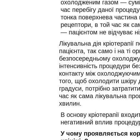
охолодженим газом — суміш
час перебігу даної процед
тонка поверхнева частина 
рецептори, в той час як с
— пацієнтом не відчуває н
Лікувальна дія кріотерапії
пацієнта, так само і на ті о
безпосередньому охолоджув
інтенсивність процедури б
контакту між охолоджуючим
того, щоб охолодити шкіру
градуси, потрібно затратит
час як сама лікувальна про
хвилин.
В основу кріотерапії входи
негативний вплив процеду
У чому проявляється кори