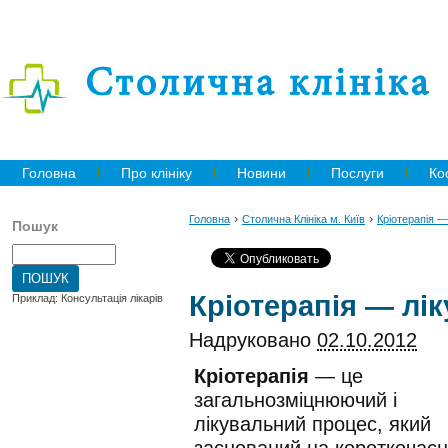
Головна
Про клініку
Новини
Послуги
Ко
›
›
Головна
Столична Клініка м. Київ
Кріотерапія 
Пошук
Кріотерапія — лі
Приклад: Консультація лікарів
Надруковано
02.10.2012
Кріотерапія
— це
загальнозміцнюючий і
лікувальний процес, який
заснований на короткочас