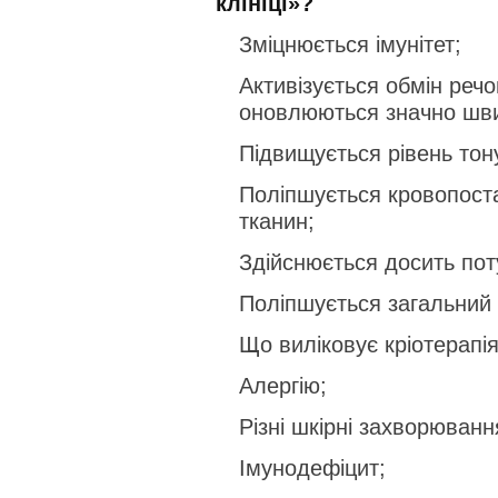
клініці»?
Зміцнюється імунітет;
Активізується обмін речо
оновлюються значно шв
Підвищується рівень тону
Поліпшується кровопост
тканин;
Здійснюється досить пот
Поліпшується загальний 
Що виліковує кріотерапія
Алергію;
Різні шкірні захворюванн
Імунодефіцит;