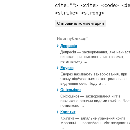
cite=""> <cite> <code> <d
<strike> <strong>
Нові публікації
Депресія
Депресія — захворювання, яке найчас
виникає при психологічних травмах,
негативному …
Енурез
Енурез називають захворювання, при
якому відбувається неконтрольоване
виділення сечі. Недуга …
Оніхомікоз
Оніхомікоз — захворювання нігтів,
викликане різними видами грибків. Час
помилково …
Криптит
Криптит — запальне ураження крипт
Морганьї — поглиблень між поздовжні
…