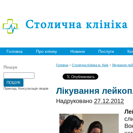
Головна
Про клініку
Новини
Послуги
Ко
›
›
Головна
Столична Клініка м. Київ
Лікування лей
Пошук
Лікування лейкоп
Приклад: Консультація лікарів
Надруковано
27.12.2012
Ле
сл
Вон
ши