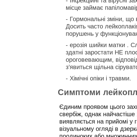
- Інфекційні та вірусні
місце займає папіломавір
- Гормональні зміни, що 
Досить часто лейкоплакія
порушень у функціонуван
- ерозія шийки матки . С
здатні заростати НЕ пло
ороговевающим, відповід
з’явиться щільна сіруват
- Хімічні опіки і травми.
Симптоми лейкопл
Єдиним проявом цього зах
свербіж, однак найчастіше
виявляється на прийомі у 
візуальному огляді в дзерк
поодиноких або множинних 