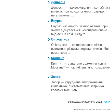
Депресія
Депресія — захворювання, яке найчас
виникає при психологічних травмах,
негативному …
Енурез
Енурез називають захворювання, при
якому відбувається неконтрольоване
виділення сечі. Недуга …
Оніхомікоз
Оніхомікоз — захворювання нігтів,
викликане різними видами грибків. Час
помилково …
Криптит
Криптит — запальне ураження крипт
Морганьї — поглиблень між поздовжні
…
Запор
Запор — утруднене випорожнення
кишечника, систематична затримка
калових мас більш …
Усі права захищено © 2012 -
Стол