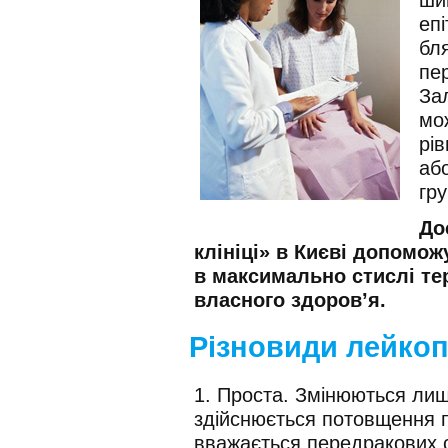
еп
бля
пе
Зал
мо
рів
або
гру
До
клініці» в Києві допомож
в максимально стислі т
власного здоров’я.
Різновиди лейкоп
1. Проста. Змінюються лише
здійснюється потовщення 
вважається передракових 