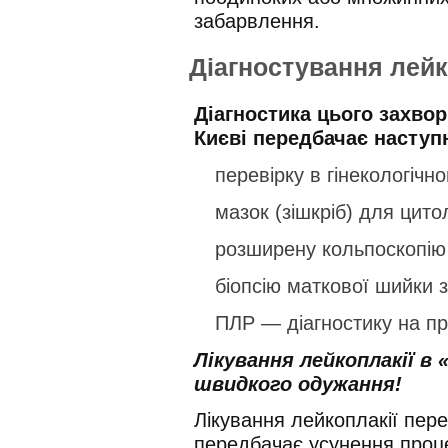
забарвлення.
Діагностування лейк
Діагностика цього захвор
Києві передбачає наступн
перевірку в гінекологічно
мазок (зішкріб) для цито
розширену кольпоскопію 
біопсію маткової шийки з
ПЛР — діагностику на при
Лікування лейкоплакії в 
швидкого одужання!
Лікування лейкоплакії пер
передбачає усунення проц