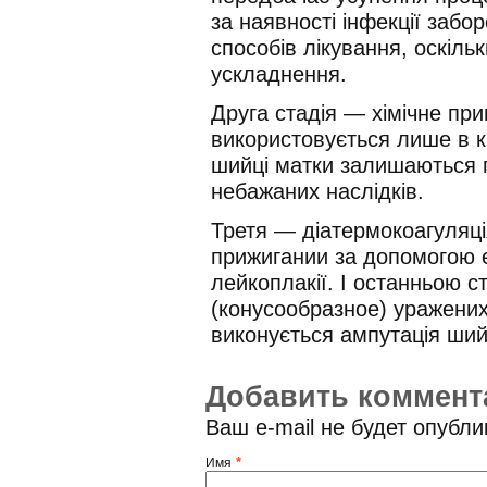
за наявності інфекції заб
способів лікування, оскіль
ускладнення.
Друга стадія — хімічне пр
використовується лише в кр
шийці матки залишаються гр
небажаних наслідків.
Третя — діатермокоагуляція
прижигании за допомогою 
лейкоплакії. І останньою с
(конусообразное) уражених
виконується ампутація ший
Добавить коммент
Ваш e-mail не будет опубл
*
Имя