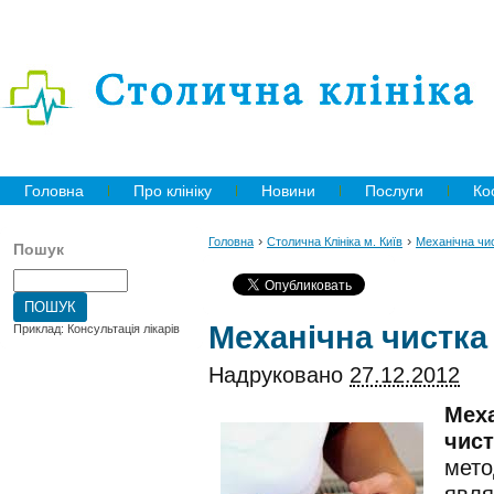
Головна
Про клініку
Новини
Послуги
Ко
›
›
Головна
Столична Клініка м. Київ
Механічна чи
Пошук
Механічна чистка
Приклад: Консультація лікарів
Надруковано
27.12.2012
Меха
чист
мето
явля