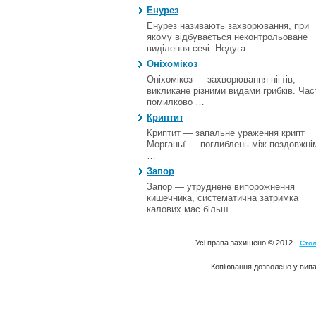
Енурез
Енурез називають захворювання, при
якому відбувається неконтрольоване
виділення сечі. Недуга …
Оніхомікоз
Оніхомікоз — захворювання нігтів,
викликане різними видами грибків. Час
помилково …
Криптит
Криптит — запальне ураження крипт
Морганьї — поглиблень між поздовжні
…
Запор
Запор — утруднене випорожнення
кишечника, систематична затримка
калових мас більш …
Усі права захищено © 2012 -
Стол
Копіювання дозволено у випа