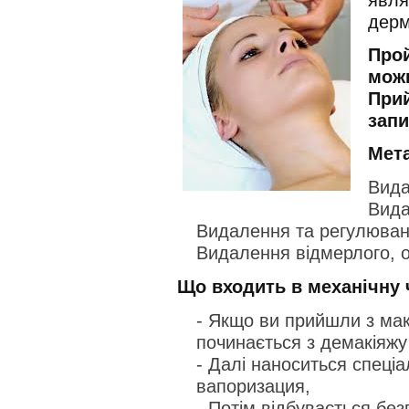
дерм
Прой
можн
При
запи
Мета
Вида
Вида
Видалення та регулюванн
Видалення відмерлого, о
Що входить в механічну 
- Якщо ви прийшли з мак
починається з демакіяжу
- Далі наноситься спеці
вапоризация,
- Потім відбувається бе