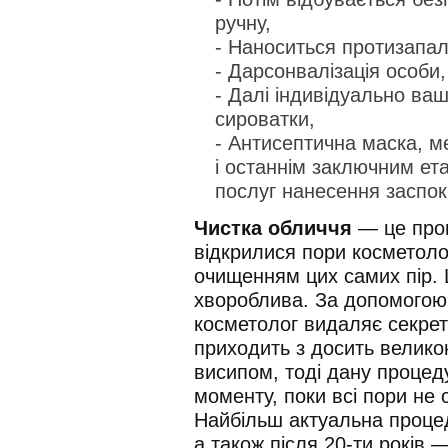
ручну,
- Наноситься протизапал
- Дарсонвалізація особи,
- Далі індивідуально ва
сироватки,
- Антисептична маска, м
і останнім заключним ет
послуг нанесення заспок
Чистка обличчя
— це проце
відкрилися пори косметол
очищенням цих самих пір.
хвороблива. За допомогою 
косметолог видаляє секрет 
приходить з досить велико
висипом, тоді дану процедур
моменту, поки всі пори не 
Найбільш актуальна проц
а також після 20-ти років