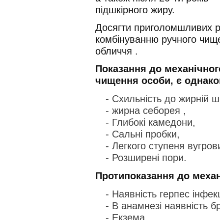
підшкірного жиру.
Досягти приголомшливих р
комбінуванню ручного чищ
обличчя .
Показання до механічного
чищення особи, є однак
- Схильність до жирній шк
- жирна себорея ,
- Глибокі камедони,
- Сальні пробки,
- Легкого ступеня вугров
- Розширені пори.
Протипоказання до механ
- Наявність герпес інфекц
- В анамнезі наявність б
- Екзема,