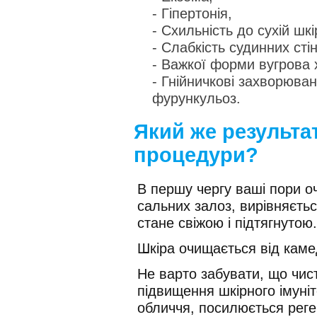
- Гіпертонія,
- Схильність до сухій шкір
- Слабкість судинних стін
- Важкої форми вугрова 
- Гнійничкові захворюванн
фурункульоз.
Який же результат
процедури?
В першу чергу ваші пори о
сальних залоз, вирівняєтьс
стане свіжою і підтягнутою.
Шкіра очищається від каме
Не варто забувати, що чис
підвищення шкірного імуніт
обличчя, посилюється реге