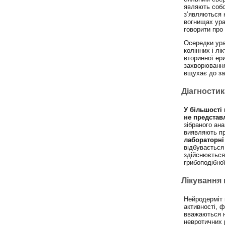
являють собо
з’являються н
вогнищах ура
говорити про
Осередки ура
колінних і лі
вторинної ер
захворювання
вщухає до за
Діагности
У більшості 
не представ
зібраного ан
виявляють пр
лабораторні
відбувається
здійснюється
грибоподібно
Лікування
Нейродерміт 
активності, 
вважаються н
невротичних 