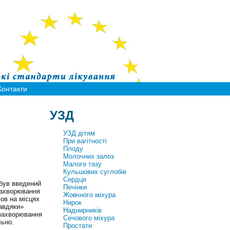
Контакти
УЗД
УЗД дітям
При вагітності
Плоду
Молочних залоз
Малого тазу
Кульшових суглобів
Сердця
 був введений
Печінки
 захворювання
Жовчного міхура
сов на місцях
Нирок
авдяки»
Наднирників
е захворювання
Сечового міхура
ьно.
Простати