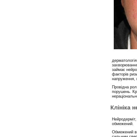
дерматологія
захворювання
займає нейро
факторів риз
напруження, 
Провідна рол
порушень. Кр
нераціональн
Клініка 
Нейродерміт,
обмежений.
Обмежений ви
сильним сверб