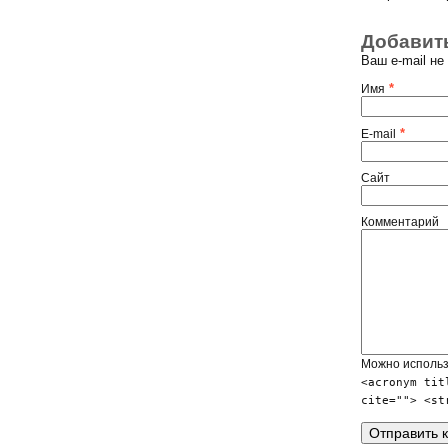
Добавит
Ваш e-mail н
*
Имя
*
E-mail
Сайт
Комментарий
Можно исполь
<acronym tit
cite=""> <st