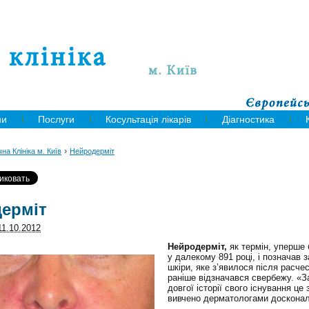
ни
Послуги
Косультація лікарів
Діагностика
›
на Клініка м. Київ
Нейродерміт
ерміт
11.10.2012
Нейродерміт,
як термін, уперше
у далекому 891 році, і позначав
шкіри, яке з’явилося після расче
раніше відзначався свербежу. «З
довгої історії свого існування ц
вивчено дерматологами досконал