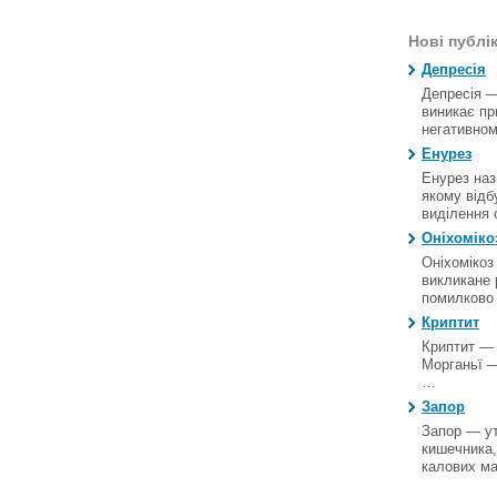
Нові публік
Депресія
Депресія —
виникає пр
негативно
Енурез
Енурез наз
якому відб
виділення 
Оніхоміко
Оніхомікоз
викликане 
помилково
Криптит
Криптит — 
Морганьї —
…
Запор
Запор — у
кишечника,
калових м