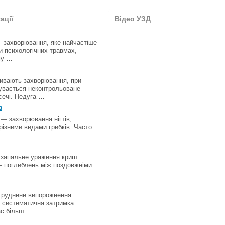
ації
Відео УЗД
 захворювання, яке найчастіше
и психологічних травмах,
му …
ивають захворювання, при
увається неконтрольоване
сечі. Недуга …
з
 — захворювання нігтів,
різними видами грибків. Часто
 …
запальне ураження крипт
 поглиблень між поздовжніми
труднене випорожнення
 систематична затримка
ас більш …