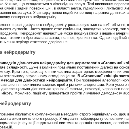
ю бляшки, що складаються з ліхеноідних папул. Такі висипання перева
а бічній і задній поверхні шиї, в області ануса, підколінних і ліктьових ям
ження шкіра суха. У випадку появи подібних вогнищ на різних ділянках 
 появу поширеного нейродерміту.
ження в разі дифузного нейродерміту розташовуються на шиї, обличчі, в
ктьових суглобів. Часто процес стає суцільним, знаходячи характер, так з
итродермії. Нейродерміт найчастіше може поєднуватися з іншими алергі
ми, такими як бронхіальна астма, поліноз, кропив’янка. Однак подібний 
кінчення періоду статевого дозрівання.
ка нейродерміту
випадків діагностика нейродерміту для дерматологів «Столичної клі
ляє складності.
Дуже важливий правильно поставлений діагноз на основ
амнезу. Крім того, фахівці клініки частина характерних морфологічних ел
и ретельному візуальному огляді пацієнта.
В «Столичної клініці» заст
 методи для діагностики нейродерміту.
При проведенні алергологічног
 визначення позитивних шкірних проб з різними алергенами. Крім усього 
 диференціальна діагностика хронічної екземи , почесухі, червоного пло
ї мікозу. Можливо, пацієнту доведеться пройти лікування демодекозу або
 нейродерміту
повинен лікуватися комплексними методами строго індивідуально, щоб в
фази та віком виявленого процесу. У лікуванні нейродерміту основними н
ормалізація функції ендокринної системи та органів травлення, ослабле
реакцій.