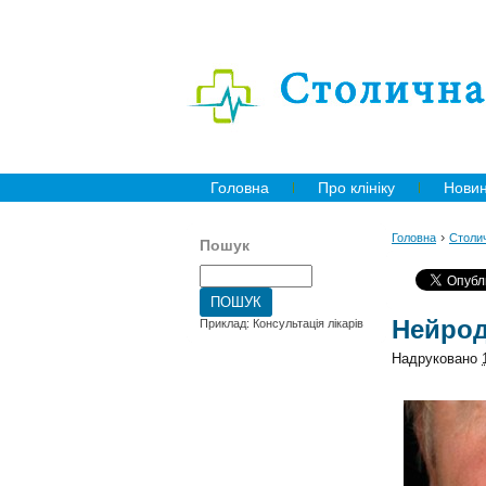
Головна
Про клініку
Нови
›
Головна
Столич
Пошук
Нейрод
Приклад: Консультація лікарів
Надруковано