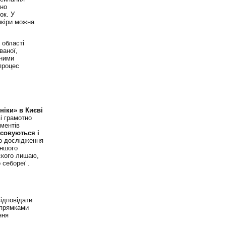
жно
ок. У
шкіри можна
 області
ваної,
чними
процес
ніки» в Києві
і грамотно
ементів
осовуються і
о дослідження
іншого
ского лишаю,
 себореї .
ідповідати
апрямками
ння