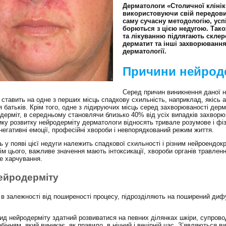
Дерматологи «Столичної клінік
використовуючи свій передови
саму сучасну методологію, ус
борються з цією недугою.
Тако
та лікуванню підлягають склер
дерматит та інші захворювання
дерматології.
Причини нейрод
Серед причин виникнення даної 
 ставить на одне з перших місць спадкову схильність, наприклад, якісь а
 батьків. Крім того, одне з лідируючих місць серед захворюваності дер
дерміт, в середньому становлячи близько 40% від усіх випадків захворю
ику розвитку нейродерміту дерматологи відносять тривале розумове і фі
негативні емоції, професійні хвороби і невпорядкований режим життя.
ь у появі цієї недуги належить спадкової схильності і різним нейроендок
ім цього, важливе значення мають інтоксикації, хвороби органів травленн
е харчування.
нейродерміту
 в залежності від поширеності процесу, підрозділяють на поширений диф
д нейродерміту здатний розвиватися на певних ділянках шкіри, супров
інням, який виникає, як правило, в нічний і вечірній час. З’являються в