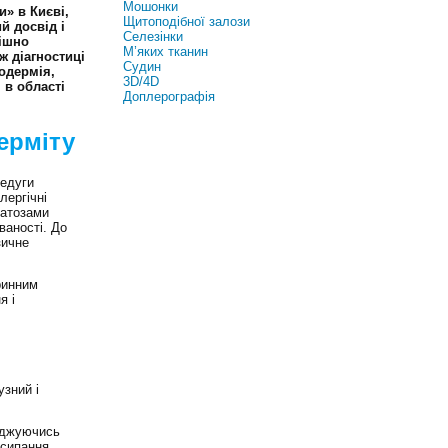
Мошонки
и» в Києві,
Щитоподібної залози
й досвід і
Селезінки
пішно
М’яких тканин
ж діагностиці
Судин
одермія,
3D/4D
 в області
Доплерографія
ерміту
недуги
лергічні
матозами
ваності. До
зичне
ринним
я і
узний і
оджуючись
исипання