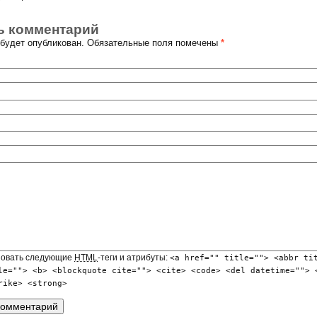
ь комментарий
е будет опубликован. Обязательные поля помечены
*
зовать следующие
HTML
-теги и атрибуты:
<a href="" title=""> <abbr ti
le=""> <b> <blockquote cite=""> <cite> <code> <del datetime=""> 
rike> <strong>