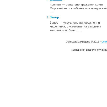
Криптит — запальне ураження крипт
Морганьї — поглиблень між поздовжні
…
Запор
Запор — утруднене випорожнення
кишечника, систематична затримка
калових мас більш …
Усі права захищено © 2012 -
Стол
Копіювання дозволено у випа