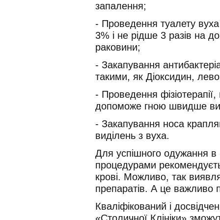
запалення;
- Проведення туалету вуха
3% і не рідше 3 разів на д
раковини;
- Закапування антибактері
такими, як Діоксидин, лево
- Проведення фізіотерапії,
допоможе гною швидше ви
- Закапування носа крапля
виділень з вуха.
Для успішного одужання в 
процедурами рекомендуєть
крові. Можливо, так виявл
препаратів. А це важливо п
Кваліфікований і досвідче
«Столичної Клініки» зможу