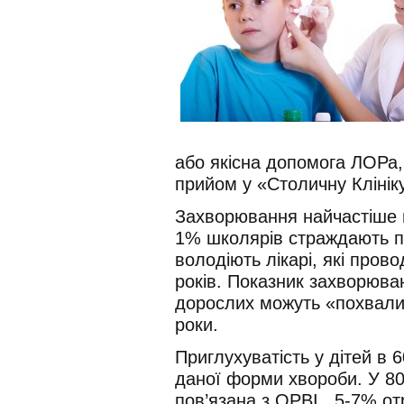
або якісна допомога ЛОРа,
прийом у «Столичну Клініку
Захворювання найчастіше 
1% школярів страждають п
володіють лікарі, які пров
років. Показник захворюва
дорослих можуть «похвали
роки.
Приглухуватість у дітей в 
даної форми хвороби. У 80
пов’язана з ОРВІ . 5-7% о