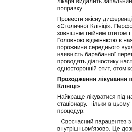
лікаря видалить запальний
поправку.
Провести якісну диференці
«Столичної Клініці». Перф
зовнішнім гнійним отитом 
Головною відмінністю є на
порожнини середнього вуха
наявність барабанної перет
проводять діагностику нас
односторонній отит, отоміко
Проходження лікування п
Клініці»
Найкраще лікуватися під 
стаціонару. Тільки в цьом
процедур:
- Своєчасний парацентез з
внутрішньом’язово. Це доз