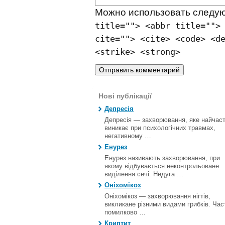
Можно использовать след
title=""> <abbr title="">
cite=""> <cite> <code> <d
<strike> <strong>
Нові публікації
Депресія
Депресія — захворювання, яке найчас
виникає при психологічних травмах,
негативному …
Енурез
Енурез називають захворювання, при
якому відбувається неконтрольоване
виділення сечі. Недуга …
Оніхомікоз
Оніхомікоз — захворювання нігтів,
викликане різними видами грибків. Час
помилково …
Криптит