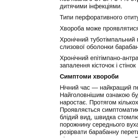
дитячими інфекціями.
Типи перфоративного отит
Хвороба може проявлятися
Хронічний туботімпальний
слизової оболонки барабан
Хронічний епітімпано-ант
запалення кісточок і стіно
Симптоми хвороби
Нічний час — найкращий пе
Найголовнішим ознакою буд
наростає. Протягом кілько
Проявляється симптоматика
блідий вид, швидка стомлю
порожнину середнього вуха
розірвати барабанну перет