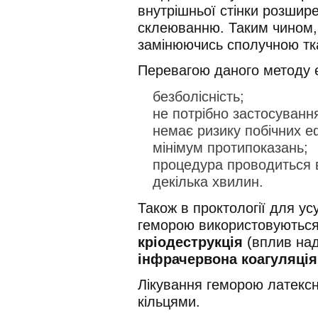
внутрішньої стінки розшире
склеюванню. Таким чином,
замінюючись сполучною тк
Перевагою даного методу 
безболісність;
не потрібно застосування
немає ризику побічних е
мінімум протипоказань;
процедура проводиться 
декілька хвилин.
Також в проктології для ус
геморою використовуються 
кріодеструкція
(вплив над
інфрачервона коагуляція
Лікування геморою латекс
кільцями.