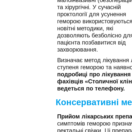
та хірургічні. У сучасній
проктології для усунення
геморою використовуютьс
новітні методики, які
дозволяють безболісно дл
пацієнта позбавитися від
захворювання.
Визначає метод лікування 
ступеня геморою та наявно
подробиці про лікування
фахівців «Столичної клін
ведеться по телефону.
Консервативні ме
Прийом лікарських препа
симптомів геморою признач
ректальні свічки. Ці преп