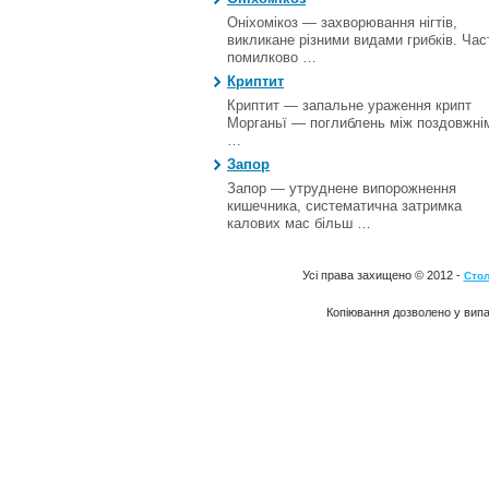
Оніхомікоз — захворювання нігтів,
викликане різними видами грибків. Час
помилково …
Криптит
Криптит — запальне ураження крипт
Морганьї — поглиблень між поздовжні
…
Запор
Запор — утруднене випорожнення
кишечника, систематична затримка
калових мас більш …
Усі права захищено © 2012 -
Стол
Копіювання дозволено у випа