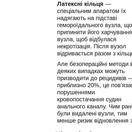
Латексні кільця
—
спеціальним апаратом їх
надягають на підставі
гемороїдального вузла, що
припинити його харчуванн
вузла, щоб відбулася
некротізація. Після вузол
відривається разом з кільц
Але безопераційні методи 
деяких випадках можуть
призводити до рецидивів 
приблизно 20%, це пов’яза
порушеннями
кровопостачання судин
анального каналу. Чим ран
були видалені вузли, тим
менше ризик відновлення 