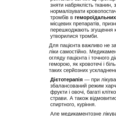
зняти набряклість тканин, 
нормалізувати кровопоста
тромбів в
гемороїдальних
місцевих препаратів, призн
перешкоджають згущення к
утворилися тромби.
Для пацієнта важливо не з
ліки самостійно. Медикамен
огляду пацієнта і точного д
геморою, як кровотечі і бі
таких серйозних ускладнень
Дієтотерапія
— при лікува
збалансований режим харч
фрукти і овочі, багаті кліт
страви. А також відмовити
спиртного, куріння.
Але медикаментозне лікув