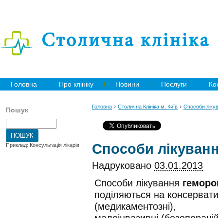
Головна
Про клініку
Новини
Послуги
Ко
›
›
Головна
Столична Клініка м. Київ
Способи ліку
Пошук
Способи лікуван
Приклад: Консультація лікарів
Надруковано
03.01.2013
Способи лікування
гемор
поділяються на консервати
(медикаментозні),
малоінвазивні (безоперацій