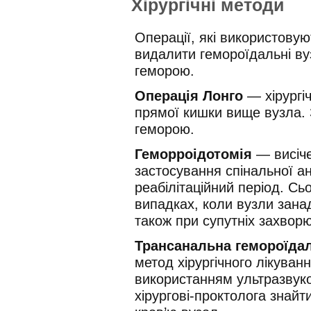
Хірургічні методи
Операції, які використовую
видалити гемороїдальні ву
геморою.
Операція Лонго
— хірургі
прямої кишки вище вузла. 
геморою.
Геморроідотомія
— висіче
застосування спінальної ан
реабілітаційний період. Сь
випадках, коли вузли занадт
також при супутніх захвор
Трансанальна гемороїдал
метод хірургічного лікува
використанням ультразвук
хірургові-проктолога знайт