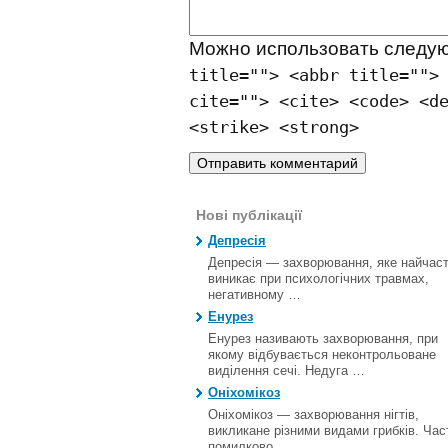
Можно использовать след
title=""> <abbr title="">
cite=""> <cite> <code> <d
<strike> <strong>
Нові публікації
Депресія
Депресія — захворювання, яке найчас
виникає при психологічних травмах,
негативному …
Енурез
Енурез називають захворювання, при
якому відбувається неконтрольоване
виділення сечі. Недуга …
Оніхомікоз
Оніхомікоз — захворювання нігтів,
викликане різними видами грибків. Час
помилково …