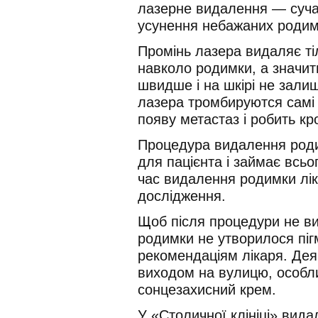
лазерне видалення — суча
усунення небажаних родим
Промінь лазера видаляє ті
навколо родимки, а значить
швидше і на шкірі не зали
лазера тромбируются самі 
появу метастаз і робить кр
Процедура видалення роди
для пацієнта і займає всьог
час видалення родимки ліка
дослідження.
Щоб після процедури не ви
родимки не утворилося пігм
рекомендаціям лікаря. Дея
виходом на вулицю, особли
сонцезахисний крем.
У «Столичної клініці» вид