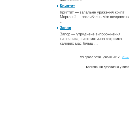
Криптит
Криптит — запальне ураження крипт
Морганьї — поглиблень між поздовжні
…
Запор
Запор — утруднене випорожнення
кишечника, систематична затримка
калових мас більш …
Усі права захищено © 2012 -
Стол
Копіювання дозволено у випа