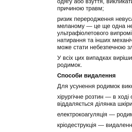
одягу або взуття, викликат
причиною травм;
ризик переродження невуса
меланому — це ще одна не
ультрафіолетового випромі
натирання та інших механ
може стати небезпечною 
У всіх цих випадках виріш
родимок.
Способи видалення
Для усунення родимок вико
хірургічне розтин — в ході
віддаляється ділянка шкіри
електрокоагуляція — роди
кріодеструкція — видаленн