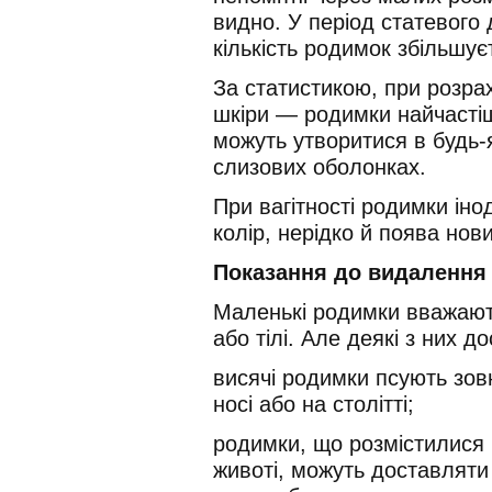
видно. У період статевого 
кількість родимок збільшуєт
За статистикою, при розрах
шкіри — родимки найчастіш
можуть утворитися в будь-я
слизових оболонках.
При вагітності родимки іно
колір, нерідко й поява нов
Показання до видалення
Маленькі родимки вважают
або тілі. Але деякі з них 
висячі родимки псують зов
носі або на столітті;
родимки, що розмістилися 
животі, можуть доставляти