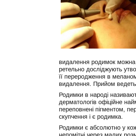
видалення родимок можна в
ретельно досліджують утво
її переродження в меланому
видалення. Прийом ведеть
Родимки в народі називают
дерматологів офіційне най
переповнені пігментом, п
скупчення і є родимка.
Родимки є абсолютно у ко
непомітні через малих розм